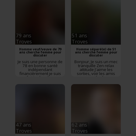
79 ans
51 ans
Troyes
Troyes
Homme veuf/veuve de 79
Homme séparé(e) de 51
ans cherche femme pour
ans cherche femme pour
discuter
discuter
Je suis une personne de
Bonjour, Je suis un mec
78 en bonne santé
tranquille Zen relax
indépendant
attitude J'aime les
financièrement je suis
sorties, voir les amis
veuf et je cherche une
passer des bons
compagne pour pour
moments car la vie
oublier la solitude à
passe extrêmement vite
bientôt de vous lire jacky
et j'ai plus envie de
passer à côté d'elle
Recherche une femme
naturelle et avec
beaucoup d'humour
47 ans
62 ans
Troyes
Troyes