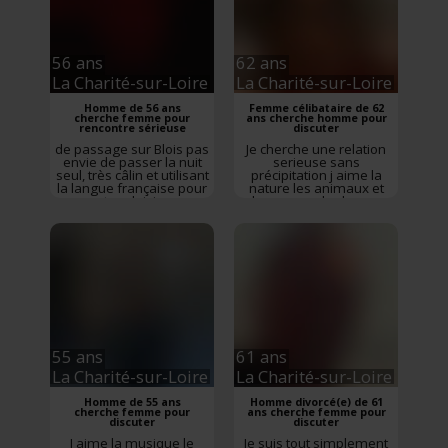
56 ans
62 ans
La Charité-sur-Loire
La Charité-sur-Loire
Homme de 56 ans
Femme célibataire de 62
cherche femme pour
ans cherche homme pour
rencontre sérieuse
discuter
de passage sur Blois pas
Je cherche une relation
envie de passer la nuit
serieuse sans
seul, très câlin et utilisant
précipitation j aime la
la langue française pour
nature les animaux et
votre plaisir….
beaucoup de choses
.mais surtout ne pas me
prendre au sérieux
55 ans
61 ans
La Charité-sur-Loire
La Charité-sur-Loire
Homme de 55 ans
Homme divorcé(e) de 61
cherche femme pour
ans cherche femme pour
discuter
discuter
J aime la musique le
Je suis tout simplement