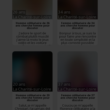
26 ans
34 ans
La Charité-sur-Loire
La Charité-sur-Loire
Homme célibataire de 26
Femme célibataire de 34
ans cherche femme pour
ans cherche homme pour
discuter
discuter
J'adore le sport de
Bonjour à tous, je suis la
combat plutôt musclé
pour faire une rencontre
j'aime la moto le jeux
en toute simplicité et la
vidéo et les voiture
plus correcte possible
actuellement g une à 45
car le respect des autres
et très important dans
une relation alors
soyons naturels et
spontanés dans notre
future relation
sentimentale entre
célibataire
20 ans
37 ans
La Charité-sur-Loire
La Charité-sur-Loire
Homme célibataire de 20
Femme célibataire de 37
ans cherche femme pour
ans cherche homme pour
discuter
discuter
Salut, je m'appelle
Coucou je m'appelle
Christian. J’ai jamais été
Florence célibataire a la