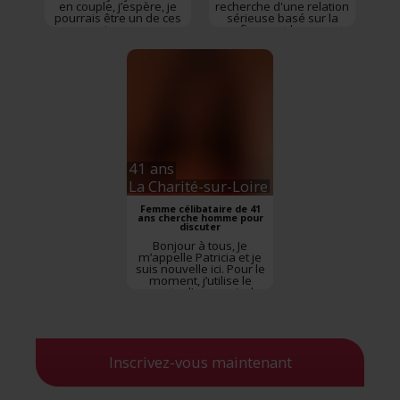
en couple, j’espère, je
recherche d'une relation
pourrais être un de ces
sérieuse basé sur la
jours
confiance et le respect
41 ans
La Charité-sur-Loire
Femme célibataire de 41
ans cherche homme pour
discuter
Bonjour à tous, Je
m’appelle Patricia et je
suis nouvelle ici. Pour le
moment, j’utilise le
compte d’une amie, le
temps de pouvoir créer
le mien, car je rencontre
un petit souci avec mon
ordinateur. Elle me l’a
gentiment prêté, surtout
Inscrivez-vous maintenant
qu’elle a elle-même
trouvé l’homme de sa
vie ...