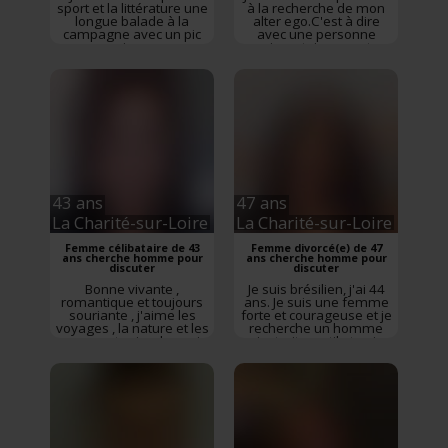
sport et la littérature une
à la recherche de mon
longue balade à la
alter ego.C'est à dire
campagne avec un pic
avec une personne
nique
aimant rire, ayant
beaucoup
d'humour.Que celle-ci
partage mes joies et
mes peines.Quelle
m'accepte tel que je suis
car je suis une personne
handicapée.Je suis
autonome.Je conduis
encore un peu.Je marche
peu et ...
43 ans
47 ans
La Charité-sur-Loire
La Charité-sur-Loire
Femme célibataire de 43
Femme divorcé(e) de 47
ans cherche homme pour
ans cherche homme pour
discuter
discuter
Bonne vivante ,
Je suis brésilien, j'ai 44
romantique et toujours
ans. Je suis une femme
souriante , j'aime les
forte et courageuse et je
voyages , la nature et les
recherche un homme
moments simples qui
instruit, gentil et qui
rendent la vie belle.
souhaite construire sa
Féminine sportive et
vie à mes côtés.
attentionnée , je crois
encore aux belles
rencontres. Un peu
malicieuse aussi..Mais
ça va, tu le découvrira en
venant me parler