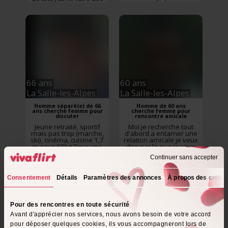
que mon homme aura
balades en toute
l’occasion de mieux le
simplicité un p’tit resto
connaître
de temps en temps au
plaisir 😜😜
66 ans
60 ans
La Salle-les-Alpes
La Salle-les-Alpes
Homme séparé(e) de 66
Homme de 60 ans
ans cherche femme pour
cherche femme pour
discuter
rencontre amicale
Jeune retraité, sportif
Moi je recherche tout
mais pas trop (marche,
d'abord a entamer une
ski), cinéma, cuisine 1,7
relation amicale je veux
m pour 60kg Pour une
dire par la que je veux
relation durable Pas
mieux connaitre et
Continuer sans accepter
extrémiste.
apprendre a connaitre la
personne avec laquelle
je discute avant d'aller
Consentement
Détails
Paramètres des annonces
À propos des cooki
plus loin ! Sinon en
temps normal je
Inscrivez-vous maintenant
recherche une femme
sérieuse et sincère avec
Pour des rencontres en toute sécurité
qui je pourrai entamer
une rela...
Avant d'apprécier nos services, nous avons besoin de votre accord
pour déposer quelques cookies, ils vous accompagneront lors de