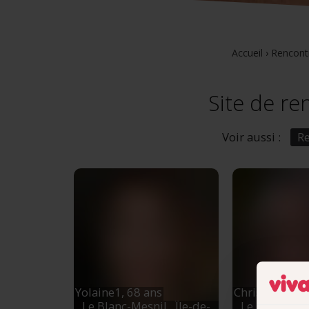
Accueil
›
Rencont
Site de re
Voir aussi :
R
Yolaine1,
68 ans
Christine,
56 
Le Blanc-Mesnil
, Île-de-
Le Blanc-Me