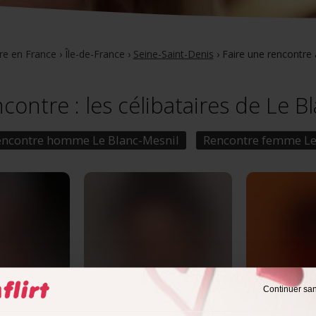
re en France
›
Île-de-France
›
Seine-Saint-Denis
›
Faire une rencontre 
ncontre : les célibataires de Le B
encontre homme Le Blanc-Mesnil
Rencontre femme Le
Continuer sa
ans
Jean-Yves,
63 ans
Ulio,
55 ans
snil
, Île-de-
Le Blanc-Mesnil
, Île-de-
Le Blanc-M