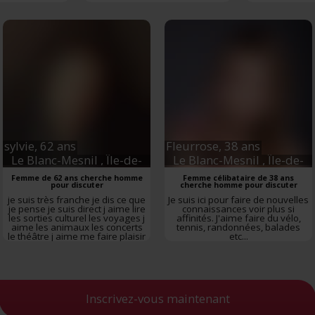
vous à la
section « Détails »
. Vous pouvez modifier ou retirer votre consent
t à partir de la déclaration sur les cookies.
es nous permettent de personnaliser le contenu et les annonces, d'offrir des
alités relatives aux médias sociaux et d'analyser notre trafic. Nous partageo
 des informations sur l'utilisation de notre site avec nos partenaires de méd
de publicité et d'analyse, qui peuvent combiner celles-ci avec d'autres infor
eur avez fournies ou qu'ils ont collectées lors de votre utilisation de leurs s
sylvie,
62 ans
Fleurrose,
38 ans
Le Blanc-Mesnil
, Île-de-
Le Blanc-Mesnil
, Île-de-
France
France
Femme de 62 ans cherche homme
Femme célibataire de 38 ans
pour discuter
cherche homme pour discuter
je suis très franche je dis ce que
Je suis ici pour faire de nouvelles
je pense je suis direct j aime lire
connaissances voir plus si
les sorties culturel les voyages j
affinités. J'aime faire du vélo,
aime les animaux les concerts
tennis, randonnées, balades
le théâtre j aime me faire plaisir
etc...
j aime rendre services
Inscrivez-vous maintenant