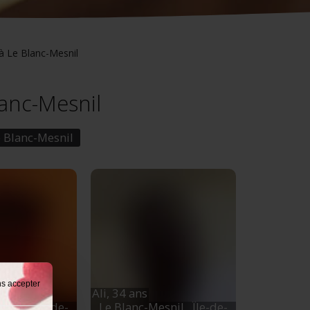
à Le Blanc-Mesnil
lanc-Mesnil
 Blanc-Mesnil
ns accepter
Ali,
34 ans
esnil
, Île-de-
Le Blanc-Mesnil
, Île-de-