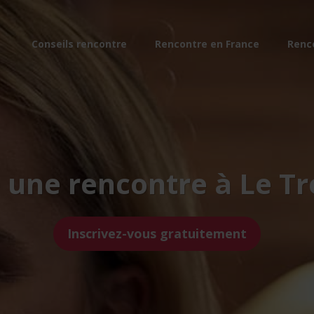
Conseils rencontre
Rencontre en France
Renc
e une rencontre à Le Tr
Inscrivez-vous gratuitement