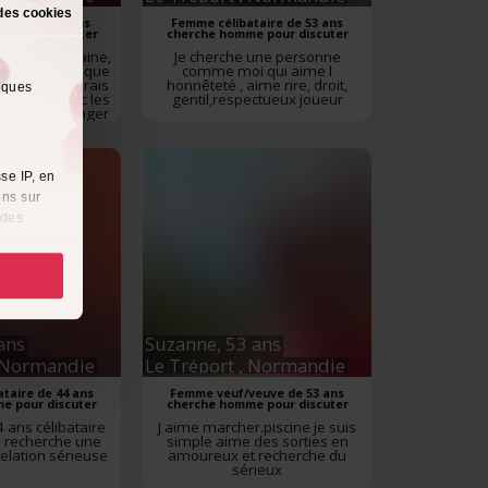
des cookies
cé(e) de 62 ans
Femme célibataire de 53 ans
e pour discuter
cherche homme pour discuter
ersonne humaine,
Je cherche une personne
iviale, dynamique
comme moi qui aime l
ure.... J'aimerais
honnêteté , aime rire, droit,
lques
 homme avec les
gentil,respectueux joueur
s pour partager
 simplement et
appréciant le temps
tre a deux c'est le
heur !
se IP, en
ons sur
 des
es
à
i
cliquant
ans
Suzanne,
53 ans
 Normandie
Le Tréport
, Normandie
récises à
taire de 44 ans
Femme veuf/veuve de 53 ans
e pour discuter
cherche homme pour discuter
ans célibataire
J aime marcher.piscine je suis
ques
 recherche une
simple aime des sorties en
lation sérieuse
amoureux et recherche du
sérieux
érences,