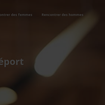
ontrer des femmes
Rencontrer des hommes
éport