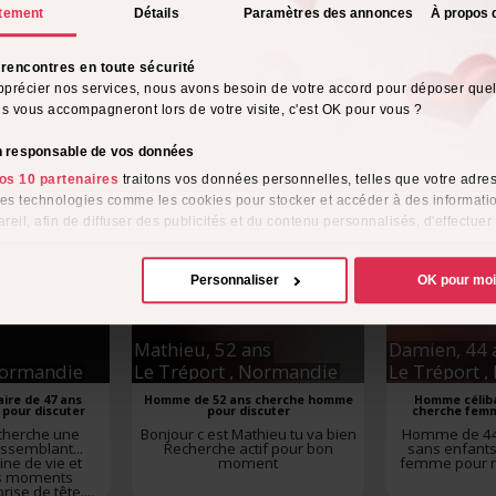
tement
Détails
Paramètres des annonces
À propos 
e) de 58 ans
Homme veuf/veuve de 58 ans
Femme divor
pour discuter
cherche femme pour discuter
cherche homm
ne femme douce
Veuf depuis 8 ans, j'aimerai à
je suis une p
rencontres en toute sécurité
entille comme
nouveau partager ma vie à
gentille, conv
ui donner le
deux
qui aime la nat
pprécier nos services, nous avons besoin de votre accord pour déposer que
attend j aime la
rencontrer un
ils vous accompagneront lors de votre visite, c'est OK pour vous ?
menades la mer
mêmes valeur
montagne. Les
la vie tout
de couple main
profiter....en 
on responsable de vos données
ur une relation
qui passe car ê
euse
bon
os 10 partenaires
traitons vos données personnelles, telles que votre adres
 des technologies comme les cookies pour stocker et accéder à des informati
reil, afin de diffuser des publicités et du contenu personnalisés, d'effectuer
e performance des publicités et du contenu, ainsi que de réaliser des étud
e, favorisant ainsi le développement de services. Vous avez le choix quant 
Personnaliser
OK pour mo
ion de vos données et à leurs finalités. Vous pouvez modifier ou retirer votre
ent à tout moment en consultant la Déclaration relative aux cookies ou en 
e de confidentialité.
Mathieu,
52 ans
Damien,
44 
Normandie
Le Tréport
, Normandie
Le Tréport
,
e permettez, nous aimerions également :
cter des informations sur votre localisation géographique qui peuvent être p
ire de 47 ans
Homme de 52 ans cherche homme
Homme céliba
pour discuter
pour discuter
cherche femm
eurs mètres près
echerche une
Bonjour c est Mathieu tu va bien
Homme de 44 
ifier votre appareil en l'analysant activement pour en relever les caractéristi
semblant...
Recherche actif pour bon
sans enfants
fiques (empreintes digitales).
ine de vie et
moment
femme pour re
es moments
avoir plus sur le traitement de vos données personnelles et définir vos préf
ise de tête....