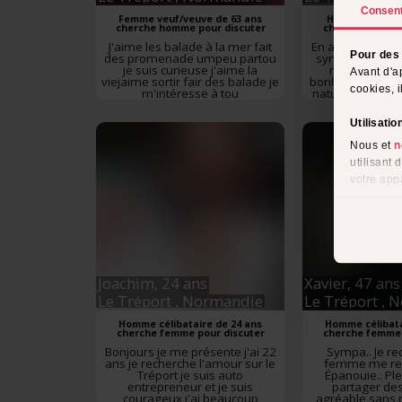
Consen
Femme veuf/veuve de 63 ans
Homme divorcé(
cherche homme pour discuter
cherche femme 
J'aime les balade à la mer fait
En attente d u
Pour des 
des promenade umpeu partou
sympathique g
je suis curieuse j'aime la
moi je serai l
Avant d'a
viejaime sortir fair des balade je
bonheur qu elle 
cookies, 
m'intéresse à tou
nature les pro
ainsi que la 
restos la vie 
Utilisati
dans la main po
seri
Nous et
n
utilisant
votre appa
mesures d
d’audienc
l'utilisat
consentem
sur l'icôn
Joachim,
24 ans
Xavier,
47 ans
Le Tréport
, Normandie
Le Tréport
, 
Si vous l
Colle
Homme célibataire de 24 ans
Homme célibata
cherche femme pour discuter
cherche femme 
plusi
Bonjours je me présente j'ai 22
Sympa.. Je r
Ident
ans je recherche l'amour sur le
femme me res
spéci
Tréport je suis auto
Épanouie.. Ple
entrepreneur et je suis
partager d
Pour en s
courageux j'ai beaucoup
agréable sans pr