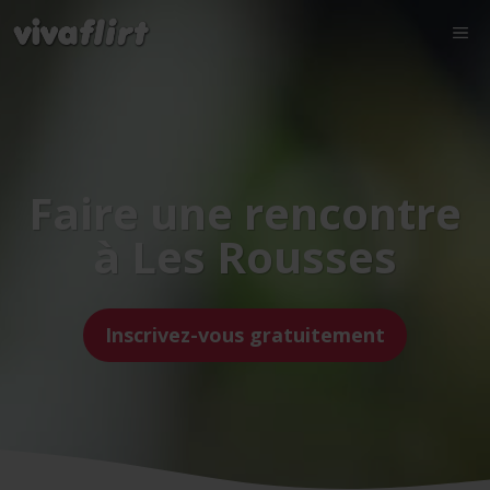
Faire une rencontre
à Les Rousses
Inscrivez-vous gratuitement