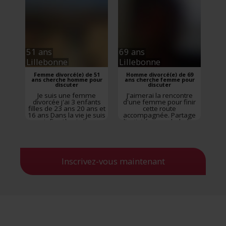
à ma disposition Je
recherche une relation
intime et plus s'il y a
affinité, ce que j'espè...
51 ans
69 ans
Lillebonne
Lillebonne
Femme divorcé(e) de 51
Homme divorcé(e) de 69
ans cherche homme pour
ans cherche femme pour
discuter
discuter
Je suis une femme
J'aimerai la rencontre
divorcée j'ai 3 enfants
d'une femme pour finir
filles de 23 ans 20 ans et
cette route
16 ans Dans la vie je suis
accompagnée. Partage
infirmière je lis
d'activités: mer, balades,
beaucoup de romans
vélo(un peu pour aller à
policiers et je regarde
la plage...), partir en
des films ou séries à la
voyage, resto...et
télévision
certainement plein
d'autre chose...
Inscrivez-vous maintenant