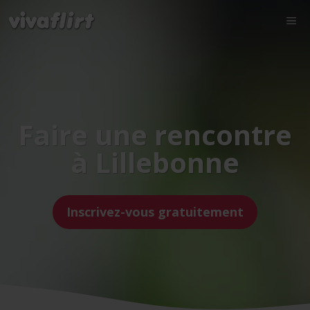
Faire une rencontre
à Lillebonne
Inscrivez-vous gratuitement