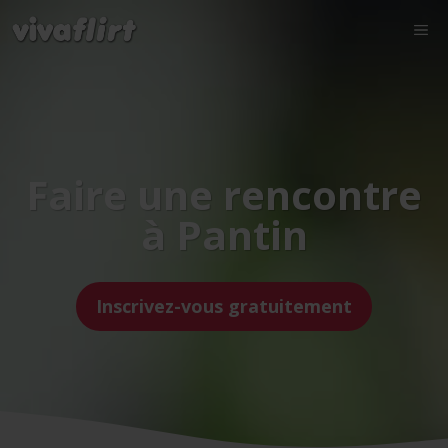
Faire une rencontre
à Pantin
Inscrivez-vous gratuitement