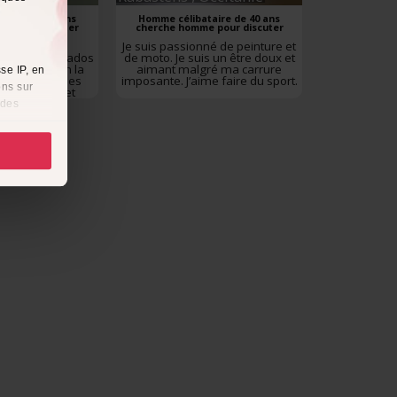
taire de 49 ans
Homme célibataire de 40 ans
e pour discuter
cherche homme pour discuter
ympathique
Je suis passionné de peinture et
e veuf de 3 ados
de moto. Je suis un être doux et
ncontrer enfin la
aimant malgré ma carrure
se IP, en
vie j’aime les
imposante. J’aime faire du sport.
ons sur
tes drôles et
uis quelqu’un de
 des
vie on fera tout à
es
2
à
i
cliquant
récises à
ques
érences,
ement à
ns