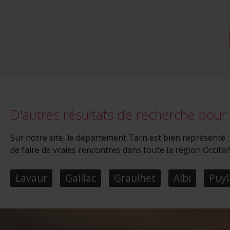
également
sociaux, 
que vous l
D'autres résultats de recherche pou
Sur notre site, le département Tarn est bien représenté
de faire de vraies rencontres dans toute la région Occitan
Lavaur
Gaillac
Graulhet
Albi
Puyl