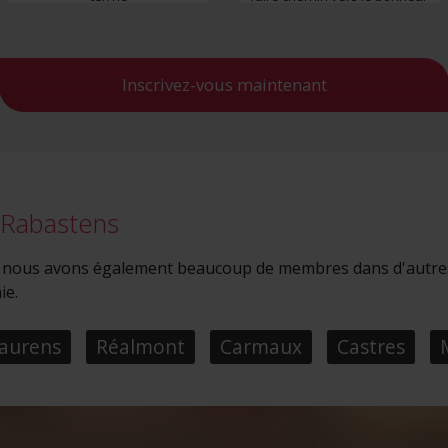
 des informations sur l'utilisation de notre site avec nos partenaires de méd
de publicité et d'analyse, qui peuvent combiner celles-ci avec d'autres infor
eur avez fournies ou qu'ils ont collectées lors de votre utilisation de leurs s
Inscrivez-vous maintenant
r Rabastens
 : nous avons également beaucoup de membres dans d'autres 
ie.
aurens
Réalmont
Carmaux
Castres