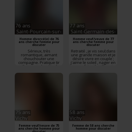
76 ans
77 ans
Saint-Pourçain-sur-
Saint-Germain-des-
Sioule
Fossés
Homme divorcé(e) de 76
Homme veuf/veuve de 77
ans cherche femme pour
ans cherche femme pour
discuter
discuter
Sérieux, très
Retraité , je vis seul;dans
romantique, aimant
une grande maison et je
chouchouter une
désire vivre en couple ;
compagne. Pratique tir
j'aime le soleil , nager en
al'arc, marche. Aimé
mer , faire du vélo ; et
sorties. Voyages, restos,
cuisine, musique ,
et pleins d'autres
lecture ,sorties ,
choses. La solitude pese
restaurant ...
Rencontre
d'ou l'envie de
Saint-Germain-des-
rencontrer une
Fossés
,
Allier
,
Auvergne-
compagne pour
Rhône-Alpes
partager des activites
Rencontre
Saint-
Pourçain-sur-Sioule
,
Allier
,
Auvergne-Rhône-
Alpes
75 ans
58 ans
Vichy
Vichy
Femme veuf/veuve de 75
Femme de 58 ans cherche
ans cherche homme pour
homme pour discuter
discuter