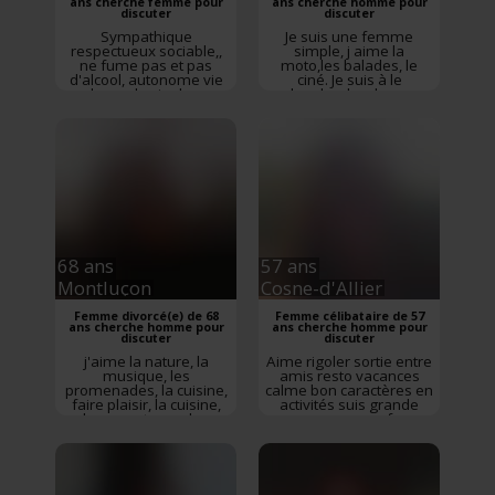
ans cherche femme pour
ans cherche homme pour
discuter
discuter
Sympathique
Je suis une femme
respectueux sociable,,
simple, j aime la
ne fume pas et pas
moto,les balades, le
d'alcool, autonome vie
ciné. Je suis à le
seul,prend soin de mon
recherche d un homme
apparence ouvert
comme moi,mais par
d'esprit une vie saine
contre je ne suis as
,j'aimerais rencontrer
intéressé par les plan
une femme sympatique
cul,merci
Rencontre
pour pratiquer des
Bellerive-sur-Allier
,
Allier
,
sorties des activités des
Auvergne-Rhône-Alpes
weekend des voyages
profitez de la vie
Rencontre
Moulins
,
Allier
,
Auvergne-Rhône-Alpes
68 ans
57 ans
Montluçon
Cosne-d'Allier
Femme divorcé(e) de 68
Femme célibataire de 57
ans cherche homme pour
ans cherche homme pour
discuter
discuter
j'aime la nature, la
Aime rigoler sortie entre
musique, les
amis resto vacances
promenades, la cuisine,
calme bon caractères en
faire plaisir, la cuisine,
activités suis grande
les reportages, les
yeux marron ne fume
ballades, la douceur
Rencontre
Cosne-
Rencontre
Montluçon
,
d'Allier
,
Allier
,
Auvergne-
Allier
,
Auvergne-Rhône-
Rhône-Alpes
Alpes