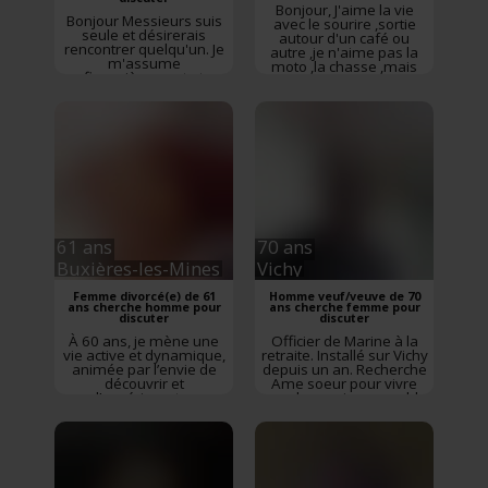
Bonjour, J'aime la vie
Bonjour Messieurs suis
avec le sourire ,sortie
seule et désirerais
autour d'un café ou
rencontrer quelqu'un. Je
autre ,je n'aime pas la
m'assume
moto ,la chasse ,mais
financièrement et
j'aime la campagne ,la
matériellement! Je
marche, le vélo . J'aime
conduis,! Je suis plutôt
me faire plaisir. Si vous
solitaire, je ne sors
êtes un peu comme moi
guère, ce qui explique
alors contacter moi je
pourquoi je suis sur ce
vous répondrez
site J'aime recevoir,
Rencontre
Vichy
,
Allier
,
voyager, danser, je
Auvergne-Rhône-Alpes
peins... Un chacun chez
soi, et plus si af...
Rencontre
Vichy
,
Allier
,
Auvergne-Rhône-Alpes
61 ans
70 ans
Buxières-les-Mines
Vichy
Femme divorcé(e) de 61
Homme veuf/veuve de 70
ans cherche homme pour
ans cherche femme pour
discuter
discuter
À 60 ans, je mène une
Officier de Marine à la
vie active et dynamique,
retraite. Installé sur Vichy
animée par l’envie de
depuis un an. Recherche
découvrir et
Ame soeur pour vivre
d’expérimenter.
une douce vie ensemble
J’apprécie les personnes
Sportif et passionné de
curieuses, ouvertes et
voyages
Rencontre
stables, qui savent ce
Vichy
,
Allier
,
Auvergne-
qu’elles veulent sans
Rhône-Alpes
précipitation. Je
recherche une relation