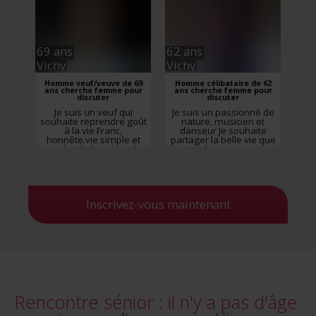
sérieuse, basée sur la
communication, la
confiance ...
Rencontre
Buxières-les-Mines
,
Allier
,
Auvergne-Rhône-
69 ans
62 ans
Alpes
Vichy
Vichy
Homme veuf/veuve de 69
Homme célibataire de 62
ans cherche femme pour
ans cherche femme pour
discuter
discuter
Je suis un veuf qui
Je suis un passionné de
souhaite reprendre goût
nature, musicien et
à la vie Franc,
danseur Je souhaite
honnête.vie simple et
partager la belle vie que
proche de la nature de
je mène avec une
Rencontre
Vichy
,
Allier
,
personne ayant les
Auvergne-Rhône-Alpes
mêmes valeurs que moi
Rencontre
Vichy
,
Allier
,
Auvergne-Rhône-Alpes
Inscrivez-vous maintenant
Rencontre sénior : il n'y a pas d'âge