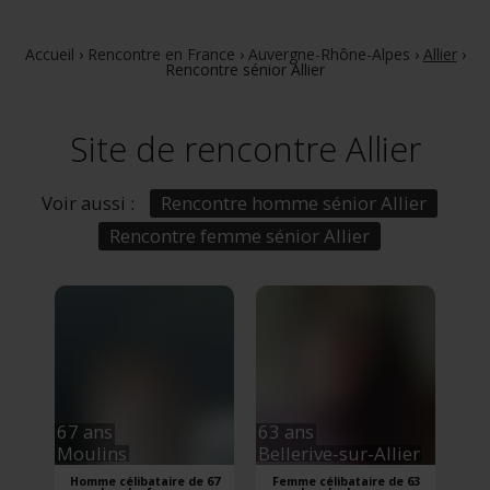
Accueil
›
Rencontre en France
›
Auvergne-Rhône-Alpes
›
Allier
›
Rencontre sénior Allier
Site de rencontre Allier
Voir aussi :
Rencontre homme sénior Allier
Rencontre femme sénior Allier
67 ans
63 ans
Moulins
Bellerive-sur-Allier
Homme célibataire de 67
Femme célibataire de 63