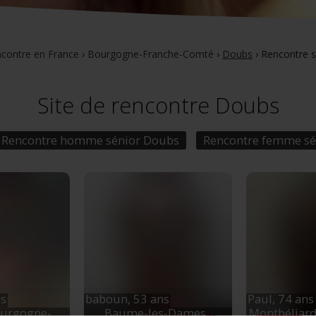
contre en France
›
Bourgogne-Franche-Comté
›
Doubs
›
Rencontre 
Site de rencontre Doubs
Rencontre homme sénior Doubs
Rencontre femme sé
ns
baboun,
53 ans
Paul,
74 ans
ourgogne-
Baume-les-Dames
,
Montbéliar