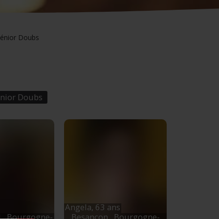
sénior Doubs
nior Doubs
Angela,
63 ans
d
, Bourgogne-
Besançon
, Bourgogne-