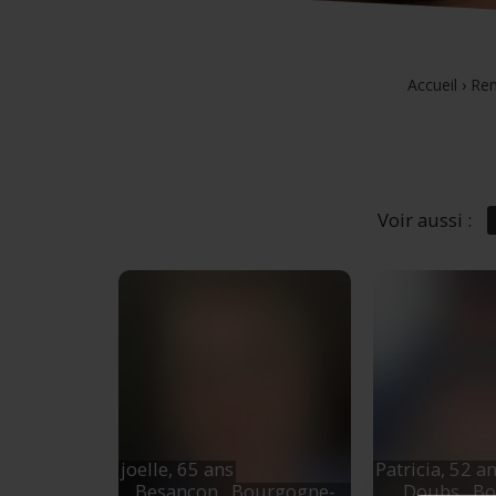
Accueil
›
Ren
Voir aussi :
joelle,
65 ans
Patricia,
52 a
Besançon
, Bourgogne-
Doubs
, B