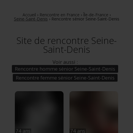
Accueil
›
Rencontre en France
›
Île-de-France
›
Seine-Saint-Denis
›
Rencontre sénior Seine-Saint-Denis
Site de rencontre Seine-
Saint-Denis
Voir aussi :
Rencontre homme sénior Seine-Saint-Denis
Rencontre femme sénior Seine-Saint-Denis
74 ans
74 ans