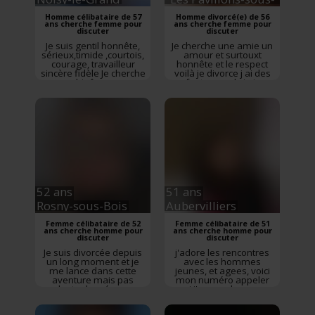
Bois
Homme célibataire de 57
Homme divorcé(e) de 56
ans cherche femme pour
ans cherche femme pour
discuter
discuter
Je suis gentil honnête,
Je cherche une amie un
sérieux,timide ,courtois,
amour et surtouxt
courage, travailleur
honnête et le respect
sincère fidèle Je cherche
voilà je divorce j ai des
mon binôme pour
enfants grands j aime
passer des moments
ciné resto le sport
agréables vie
surtout le vélo voyager
enthousiaste ,l'amour
Rencontre
Les Pavillons-
pour toujours
Rencontre
sous-Bois
,
Seine-Saint-
Noisy-le-Grand
,
Seine-
Denis
,
Île-de-France
Saint-Denis
,
Île-de-
France
52 ans
51 ans
Rosny-sous-Bois
Aubervilliers
Femme célibataire de 52
Femme célibataire de 51
ans cherche homme pour
ans cherche homme pour
discuter
discuter
Je suis divorcée depuis
j'adore les rencontres
un long moment et je
avec les hommes
me lance dans cette
jeunes, et agees, voici
aventure mais pas
mon numéro appeler
adepte des réseaux
moi j'passe chez vous
sociaux. J’ai 3 grands
06 24 10 45 84
enfants et je vis avec les
Rencontre
Aubervilliers
,