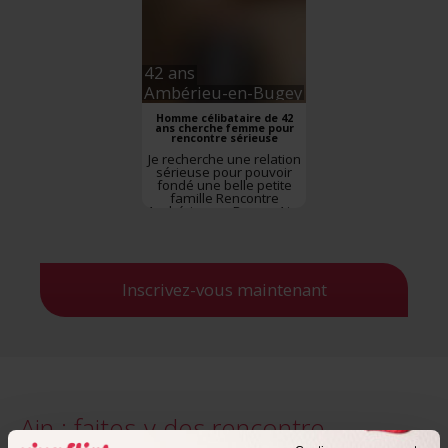
Rencontre
Belley
,
Ain
,
Auvergne-Rhône-Alpes
42 ans
Ambérieu-en-Bugey
Homme célibataire de 42
ans cherche femme pour
rencontre sérieuse
Je recherche une relation
sérieuse pour pouvoir
fondé une belle petite
famille
Rencontre
Ambérieu-en-Bugey
,
Ain
,
Auvergne-Rhône-Alpes
Inscrivez-vous maintenant
Ain : faites-y des rencontre