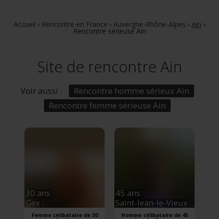
Accueil
›
Rencontre en France
›
Auvergne-Rhône-Alpes
›
Ain
›
Rencontre sérieuse Ain
Site de rencontre Ain
Voir aussi :
Rencontre homme sérieux Ain
Rencontre femme sérieuse Ain
30 ans
45 ans
Gex
Saint-Jean-le-Vieux
Femme célibataire de 30
Homme célibataire de 45