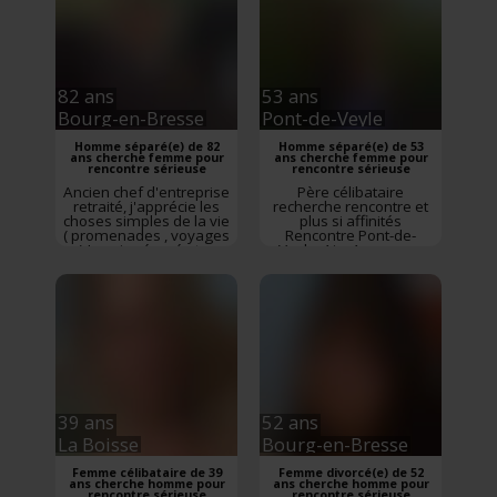
sûr ma famille. J’ai
beaucoup d’humour
mais je sais redev...
Rencontre
Lagnieu
,
Ain
,
Auvergne-Rhône-Alpes
82 ans
53 ans
Bourg-en-Bresse
Pont-de-Veyle
Homme séparé(e) de 82
Homme séparé(e) de 53
ans cherche femme pour
ans cherche femme pour
rencontre sérieuse
rencontre sérieuse
Ancien chef d'entreprise
Père célibataire
retraité, j'apprécie les
recherche rencontre et
choses simples de la vie
plus si affinités
( promenades , voyages
Rencontre
Pont-de-
, ..) Je suis séparé et ma
Veyle
,
Ain
,
Auvergne-
maison est à Bourg en
Rhône-Alpes
Bresse
Rencontre
Bourg-
en-Bresse
,
Ain
,
Auvergne-Rhône-Alpes
39 ans
52 ans
La Boisse
Bourg-en-Bresse
Femme célibataire de 39
Femme divorcé(e) de 52
ans cherche homme pour
ans cherche homme pour
rencontre sérieuse
rencontre sérieuse