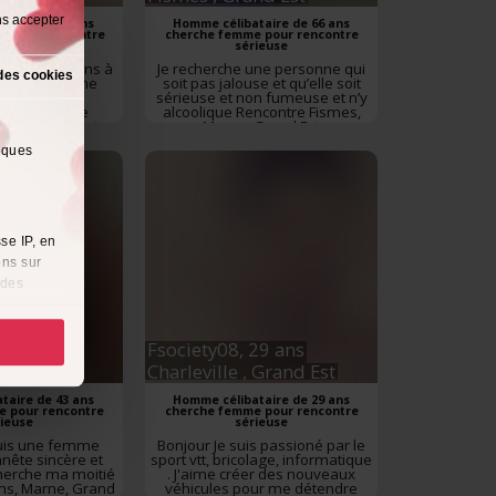
ns accepter
taire de 39 ans
Homme célibataire de 66 ans
 pour rencontre
cherche femme pour rencontre
ieuse
sérieuse
emme de 30 ans à
Je recherche une personne qui
des cookies
he d une bonne
soit pas jalouse et qu’elle soit
 amicale ou
sérieuse et non fumeuse et n’y
ale
Rencontre
alcoolique
Rencontre
Fismes
,
rne
,
Grand Est
Marne
,
Grand Est
lques
se IP, en
ons sur
 des
es
à
i
ans
Fsociety08,
29 ans
nd Est
Charleville
, Grand Est
cliquant
taire de 43 ans
Homme célibataire de 29 ans
 pour rencontre
cherche femme pour rencontre
ieuse
sérieuse
suis une femme
Bonjour Je suis passioné par le
récises à
nête sincère et
sport vtt, bricolage, informatique
cherche ma moitié
. J'aime créer des nouveaux
ms
,
Marne
,
Grand
véhicules pour me détendre