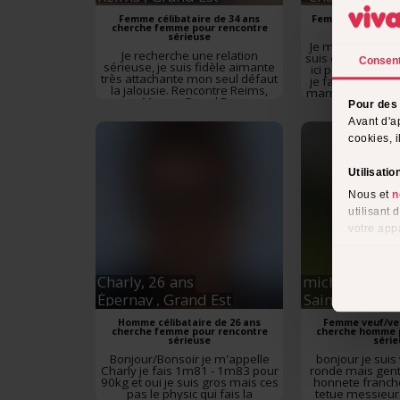
Grand
Femme célibataire de 34 ans
Femme de 33 ans
cherche femme pour rencontre
pour rencont
sérieuse
Je m'appelle ferie
Je recherche une relation
suis d'origine alg
Consen
sérieuse, je suis fidèle aimante
ici pour discute
très attachante mon seul défaut
je fais 1m58 65ki
la jalousie.
Rencontre
Reims
,
marron cheveux 
Marne
,
Grand Est
Rencontre
C
Pour des 
Champagne
,
Ma
Avant d'a
cookies, 
Utilisati
Nous et
n
utilisant
votre appa
mesures d
d’audienc
Charly,
26 ans
michele,
76 a
l'utilisat
Épernay
, Grand Est
Sainte-Mene
consentem
Es
sur l'icôn
Homme célibataire de 26 ans
Femme veuf/ve
cherche femme pour rencontre
cherche homme 
sérieuse
série
Si vous l
Bonjour/Bonsoir je m'appelle
bonjour je sui
Colle
Charly je fais 1m81 - 1m83 pour
ronde mais gent
90kg et oui je suis gros mais ces
honnete franch
plusi
pas le physic qui fais la
tetue messieurs