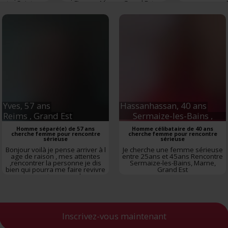
ifier votre appareil en l'analysant activement pour en relever les caractéristi
ontre
Sainte-
Fismes
,
Marne
,
Grand Est
rne
,
Grand Est
fiques (empreintes digitales).
avoir plus sur le traitement de vos données personnelles et définir vos préf
vous à la
section « Détails »
. Vous pouvez modifier ou retirer votre consent
t à partir de la déclaration sur les cookies.
es nous permettent de personnaliser le contenu et les annonces, d'offrir des
alités relatives aux médias sociaux et d'analyser notre trafic. Nous partageo
 des informations sur l'utilisation de notre site avec nos partenaires de méd
de publicité et d'analyse, qui peuvent combiner celles-ci avec d'autres infor
eur avez fournies ou qu'ils ont collectées lors de votre utilisation de leurs s
Yves,
57 ans
Hassanhassan,
40 ans
Reims
, Grand Est
Sermaize-les-Bains
,
Grand Est
Homme séparé(e) de 57 ans
Homme célibataire de 40 ans
cherche femme pour rencontre
cherche femme pour rencontre
sérieuse
sérieuse
Bonjour voilà je pense arriver à l
Je cherche une femme sérieuse
age de raison , mes attentes
entre 25ans et 45ans
Rencontre
,rencontrer la personne je dis
Sermaize-les-Bains
,
Marne
,
bien qui pourra me faire revivre
Grand Est
ces moments en couple sans
prise de tête et en en
harmonie.je suis d un
tempérament calme et poser , j
aime profiter de la vie ,je suis un
très bon cuisinier,par contr...
Inscrivez-vous maintenant
Rencontre
Reims
,
Marne
,
Grand
Est