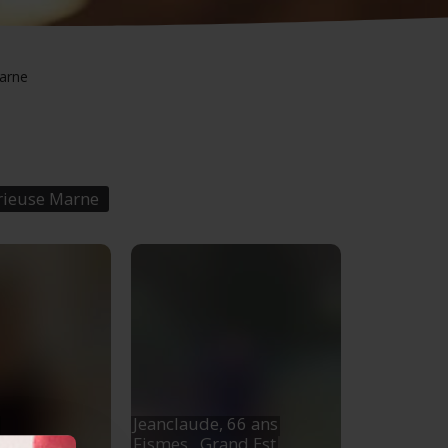
arne
rieuse Marne
Jeanclaude,
66 ans
and Est
Fismes
, Grand Est