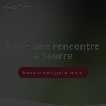
Faire une rencontre
à Seurre
Inscrivez-vous gratuitement