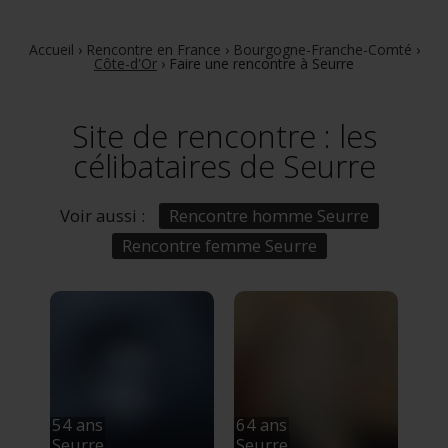
Accueil
›
Rencontre en France
›
Bourgogne-Franche-Comté
›
Côte-d'Or
›
Faire une rencontre à Seurre
Site de rencontre : les
célibataires de Seurre
Voir aussi :
Rencontre homme Seurre
Rencontre femme Seurre
54 ans
64 ans
Seurre
Seurre