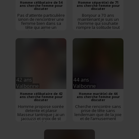
Homme célibataire de 54
Homme séparé(e) de 71
ans cherche femme pour
ans cherche femme pour
discuter
discuter
Pas d'attente particulière
Bonjour a 70 ans
sinon de rencontrer une
maintenant je suis un
femme bien dans sa
homme qui souhaite
tête qui aime un
rompre la solitude tout
minimum le sport
en partageant mes
valeurs. Je cherche à
partager des moments
simples et rempli de joie
et de tendresse..
N'hésite pas à m'écrire ..
A très bientôt
42 ans
44 ans
Valbonne
Valbonne
Homme célibataire de 42
Homme marié(e) de 44
ans cherche femme pour
ans cherche femme pour
discuter
discuter
Homme propose soirée
Cherche rencontre sans
detente et plaisir
prise de tête sans
Masseur tantrique j ai un
lendemain que de la joie
jaccuzzi et croix de st
et de l’amusement
André