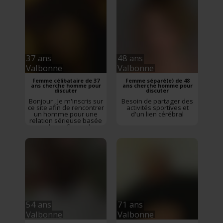
37 ans
48 ans
Valbonne
Valbonne
Femme célibataire de 37
Femme séparé(e) de 48
ans cherche homme pour
ans cherche homme pour
discuter
discuter
Bonjour , Je m'inscris sur
Besoin de partager des
ce site afin de rencontrer
activités sportives et
un homme pour une
d'un lien cérébral
relation sérieuse basée
sur la confiance, la
complicité et l'amour. En
ce qui me concerne je
suis dynamique,
ouverte, aimant rire,
fidèle, tendre
54 ans
71 ans
Valbonne
Valbonne