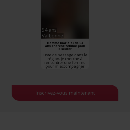
54 ans
Valbonne
Homme marié(e) de 54
ans cherche femme pour
discuter
Juste de passage dans la
région. Je cherche à
rencontrer une femme
pour m'accompagner
dans mes randonnées
photo autour de
Valbonne,
principalement le matin
et en soirée.
Inscrivez-vous maintenant