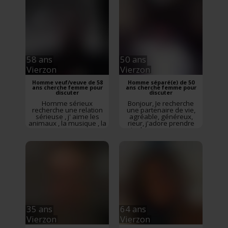
58 ans
50 ans
Vierzon
Vierzon
Homme veuf/veuve de 58
Homme séparé(e) de 50
ans cherche femme pour
ans cherche femme pour
discuter
discuter
Homme sérieux
Bonjour, Je recherche
recherche une relation
une partenaire de vie,
sérieuse , j' aime les
agréable, généreux,
animaux , la musique , la
rieur, j'adore prendre
nature
soin des personnes que
j'aime. Laissez-moi un
petit mots
35 ans
64 ans
Vierzon
Vierzon