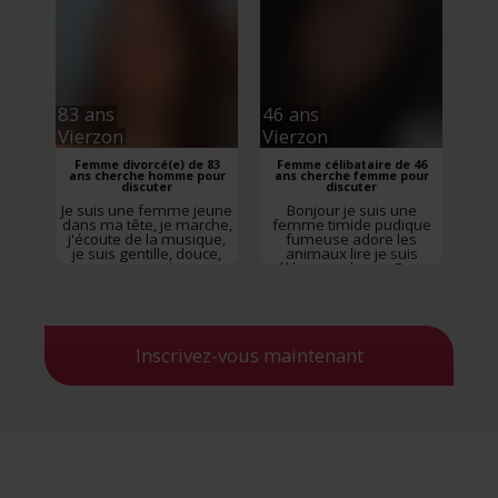
83 ans
46 ans
Vierzon
Vierzon
Femme divorcé(e) de 83
Femme célibataire de 46
ans cherche homme pour
ans cherche femme pour
discuter
discuter
Je suis une femme jeune
Bonjour je suis une
dans ma tête, je marche,
femme timide pudique
j'écoute de la musique,
fumeuse adore les
je suis gentille, douce,
animaux lire je suis
respectueuse j'aimerai
célibataire depuis 5 ans
avoir un compagnon
j'habite vierzon j adore
qu'il soit gentil, doux,
les séries la solitude je
souriant olus agréable
peux plu j aimerais
Avoir les mêmes
discuter faire
affinités très important.
connaissance ou si y a
Inscrivez-vous maintenant
feeling j adore les séries
lire