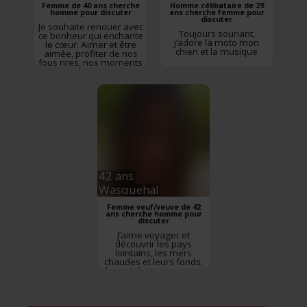
Femme de 40 ans cherche
Homme célibataire de 29
homme pour discuter
ans cherche femme pour
discuter
Je souhaite renouer avec
Toujours souriant,
ce bonheur qui enchante
j’adore la moto mon
le cœur. Aimer et être
chien et la musique
aimée, profiter de nos
fous rires, nos moments
de tendresse et de
partages!!!
42 ans
Wasquehal
Femme veuf/veuve de 42
ans cherche homme pour
discuter
J’aime voyager et
découvrir les pays
lointains, les mers
chaudes et leurs fonds,
les soirées entre amis,
l’humour, l’art (musique,
cinéma, musées), les
randonnées longues ou
courtes dans la nature et