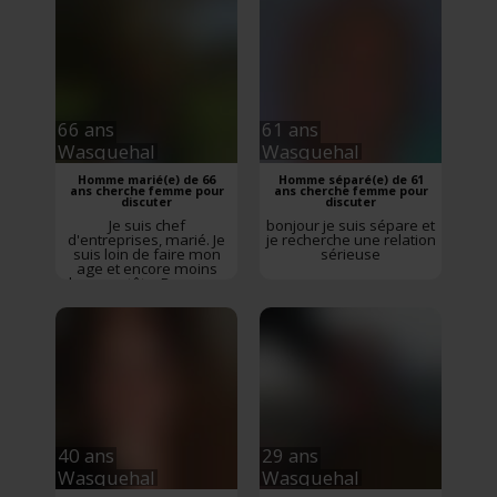
attentionner affectueux
relation sérieuse.
66 ans
61 ans
Wasquehal
Wasquehal
Homme marié(e) de 66
Homme séparé(e) de 61
ans cherche femme pour
ans cherche femme pour
discuter
discuter
Je suis chef
bonjour je suis sépare et
d'entreprises, marié. Je
je recherche une relation
suis loin de faire mon
sérieuse
age et encore moins
dans ma tête. Beaucoup
d'envies...
40 ans
29 ans
Wasquehal
Wasquehal