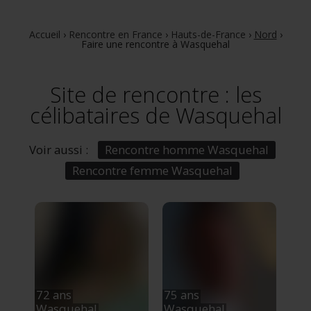
Accueil
›
Rencontre en France
›
Hauts-de-France
›
Nord
›
Faire une rencontre à Wasquehal
Site de rencontre : les
célibataires de Wasquehal
Voir aussi :
Rencontre homme Wasquehal
Rencontre femme Wasquehal
72 ans
75 ans
Wasquehal
Wasquehal