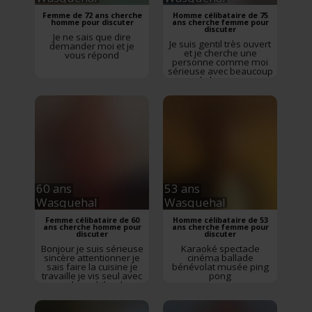
Femme de 72 ans cherche
Homme célibataire de 75
homme pour discuter
ans cherche femme pour
discuter
Je ne sais que dire
Je suis gentil très ouvert
demander moi et je
et je cherche une
vous répond
personne comme moi
sérieuse avec beaucoup
de humour
60 ans
53 ans
Wasquehal
Wasquehal
Femme célibataire de 60
Homme célibataire de 53
ans cherche homme pour
ans cherche femme pour
discuter
discuter
Bonjour je suis sérieuse
Karaoké spectacle
sincère attentionner je
cinéma ballade
sais faire la cuisine je
bénévolat musée ping
travaille je vis seul avec
pong
mes deux chihuahua
mes enfants sont
grands je cherche un
homme sérieux sincère