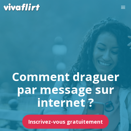
Aller
Me
au
contenu
Comment draguer
par message sur
internet ?
Inscrivez-vous gratuitement