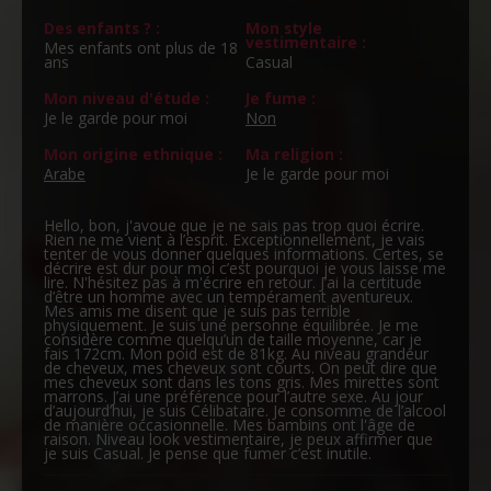
Des enfants ? :
Mon style
vestimentaire :
Mes enfants ont plus de 18
ans
Casual
Mon niveau d'étude :
Je fume :
Je le garde pour moi
Non
Mon origine ethnique :
Ma religion :
Arabe
Je le garde pour moi
Hello, bon, j'avoue que je ne sais pas trop quoi écrire.
Rien ne me vient à l’esprit. Exceptionnellement, je vais
tenter de vous donner quelques informations. Certes, se
décrire est dur pour moi c’est pourquoi je vous laisse me
lire. N'hésitez pas à m'écrire en retour. J’ai la certitude
d’être un homme avec un tempérament aventureux.
Mes amis me disent que je suis pas terrible
physiquement. Je suis une personne équilibrée. Je me
considère comme quelqu’un de taille moyenne, car je
fais 172cm. Mon poid est de 81kg. Au niveau grandeur
de cheveux, mes cheveux sont courts. On peut dire que
mes cheveux sont dans les tons gris. Mes mirettes sont
marrons. J’ai une préférence pour l’autre sexe. Au jour
d’aujourd’hui, je suis Célibataire. Je consomme de l’alcool
de manière occasionnelle. Mes bambins ont l'âge de
raison. Niveau look vestimentaire, je peux affirmer que
je suis Casual. Je pense que fumer c’est inutile.