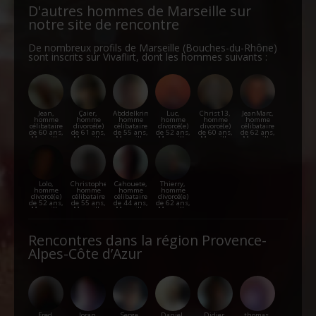
D'autres hommes de Marseille sur
notre site de rencontre
De nombreux profils de Marseille (Bouches-du-Rhône)
sont inscrits sur Vivaflirt, dont les hommes suivants :
Jean,
Çaier,
Abddelkrim,
Luc,
Christ13,
JeanMarc,
homme
homme
homme
homme
homme
homme
célibataire
divorcé(e)
célibataire
divorcé(e)
divorcé(e)
célibataire
de 60 ans,
de 61 ans,
de 55 ans,
de 52 ans,
de 60 ans,
de 62 ans,
Marseille
Marseille
Marseille
Marseille
Marseille
Marseille
Lolo,
Christophe,
Cahouete,
Thierry,
homme
homme
homme
homme
divorcé(e)
célibataire
célibataire
divorcé(e)
de 52 ans,
de 55 ans,
de 44 ans,
de 62 ans,
Marseille
Marseille
Marseille
Marseille
Rencontres dans la région Provence-
Alpes-Côte d’Azur
Fred,
Joran,
Serge,
Daniel,
Didier,
thomas,