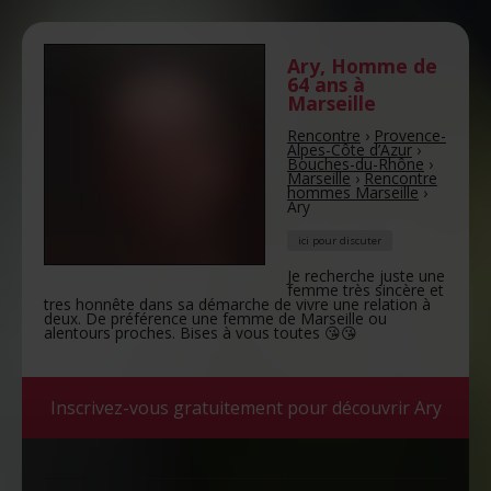
Ary
,
Homme de
64 ans
à
Marseille
Rencontre
›
Provence-
Alpes-Côte d’Azur
›
Bouches-du-Rhône
›
Marseille
›
Rencontre
hommes Marseille
›
Ary
ici pour discuter
Je recherche juste une
femme très sincère et
tres honnête dans sa démarche de vivre une relation à
deux. De préférence une femme de Marseille ou
alentours proches. Bises à vous toutes 😘😘
Inscrivez-vous gratuitement pour découvrir Ary