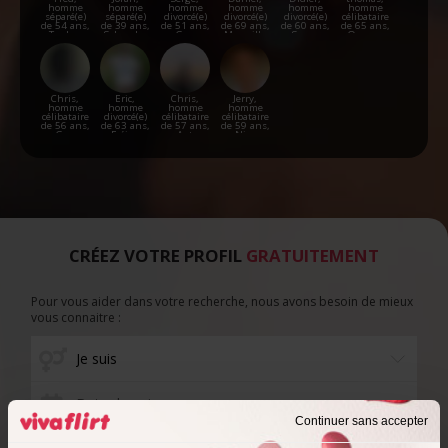
homme
homme
homme
homme
homme
homme
séparé(e)
séparé(e)
divorcé(e)
divorcé(e)
divorcé(e)
célibataire
de 54 ans,
de 39 ans,
de 51 ans,
de 69 ans,
de 60 ans,
de 65 ans,
Toulon
Salon-de-
Gap
Marseille
Seyne
Orange
Provence
Chris,
Eric,
Chris,
Jerry,
homme
homme
homme
homme
célibataire
divorcé(e)
célibataire
célibataire
de 56 ans,
de 63 ans,
de 57 ans,
de 59 ans,
Gap
Fréjus
Apt
Nice
CRÉEZ VOTRE PROFIL
GRATUITEMENT
Pour vous aider dans votre recherche, nous avons besoin de mieux
vous connaitre :
Date de naissance
Continuer sans accepter