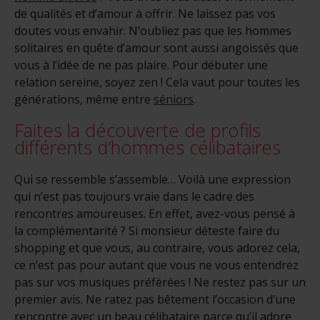
de qualités et d’amour à offrir. Ne laissez pas vos
doutes vous envahir. N’oubliez pas que les hommes
solitaires en quête d’amour sont aussi angoissés que
vous à l’idée de ne pas plaire. Pour débuter une
relation sereine, soyez zen ! Cela vaut pour toutes les
générations, même entre
séniors
.
Faites la découverte de profils
différents d’hommes célibataires
Qui se ressemble s’assemble… Voilà une expression
qui n’est pas toujours vraie dans le cadre des
rencontres amoureuses. En effet, avez-vous pensé à
la complémentarité ? Si monsieur déteste faire du
shopping et que vous, au contraire, vous adorez cela,
ce n’est pas pour autant que vous ne vous entendrez
pas sur vos musiques préférées ! Ne restez pas sur un
premier avis. Ne ratez pas bêtement l’occasion d’une
rencontre avec un beau célibataire parce qu’il adore