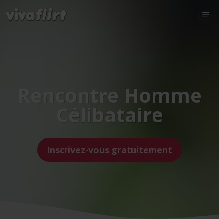
Rencontre Homme
Célibataire
Inscrivez-vous gratuitement