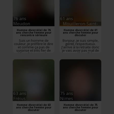
76 ans
61 ans
Meudon
Mouilleron-Saint-
Germain
Homme divorcé(e) de 76
Homme divorcé(e) de 61
ans cherche femme pour
ans cherche femme pour
rencontre sérieuse
discuter
Suis un homme de
Bonjour, je suis simple,
couleur, je préfère le dire
gentil, respectueux.
et comme ça pas de
J'arrive à la retraite donc
surprise et très fier de
je vais avoir pas mal de
l'être. Originaire des
temps libre... Très
Antilles. Je suis retraité
important : je mesure
de l'Aviation Civile et
1.65 m , donc je suis
toujours amoureux de
désolé pour les très
voyages. J'aimerais
grandes.... Profils sans
trouver une personne
photo et escrocs
non fumeuse, avec une
s'abstenir.. je cherche
certaine élégance et
l'amour de ma vie pour
savoir de base sur
week-end , vacances,...
diff�...
63 ans
75 ans
Fréjus
Nimes
Homme divorcé(e) de 63
Homme divorcé(e) de 75
ans cherche femme pour
ans cherche femme pour
discuter
discuter