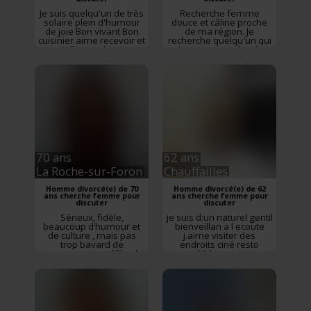
Je suis quelqu'un de très
Recherche femme
solaire plein d'humour
douce et câline proche
de joie Bon vivant Bon
de ma région. Je
cuisinier aime recevoir et
recherche quelqu'un qui
sortir En couple ou en
n'est pas compliquée.
famille ou entre amis
très sociable aime la vie
70 ans
62 ans
La Roche-sur-Foron
Chauffailles
Homme divorcé(e) de 70
Homme divorcé(e) de 62
ans cherche femme pour
ans cherche femme pour
discuter
discuter
Sérieux, fidèle,
je suis d:un naturel gentil
beaucoup d’humour et
bienveillan a l ecoute
de culture , mais pas
j.aime visiter des
trop bavard de
endroits ciné resto
messages, je préfère le
annee 80 le sport je joue
téléphone , et suite à
au ping-pong
une erreur je n’ai pas 70
ans mais 80 ans. .
J’adore faire des câlins.