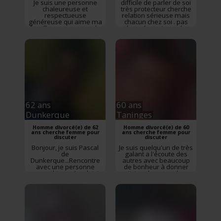
Je suis une personne
difficile de parler de soi
chaleureuse et
très protecteur cherche
respectueuse
relation sérieuse mais
généreuse qui aime ma
chacun chez soi . pas
famille mes voyages le
abonné reçois pas les
soleil et la mer
messages pour l
instant.. j aim visiter les
petits villages promener
au bord de la mer. très
câlin et romantique pas
de flash .pas de
messages pas abonné
62 ans
60 ans
Dunkerque
Taninges
Homme divorcé(e) de 62
Homme divorcé(e) de 60
ans cherche femme pour
ans cherche femme pour
discuter
discuter
Bonjour, je suis Pascal
Je suis quelqu'un de très
de
galant a l'écoute des
Dunkerque...Rencontre
autres avec beaucoup
avec une personne
de bonheur à donner
sympathique. Au plaisir
.J'aime la nature les
de vous lire - PS : Je ne
promenades faire des
réponds pas aux photos
visites avec l'élue de
floutées
mon cœur .Recherche
l'amour avec tendresse
et harmonie dans le
couple .Recherche une
charmante moitié pour