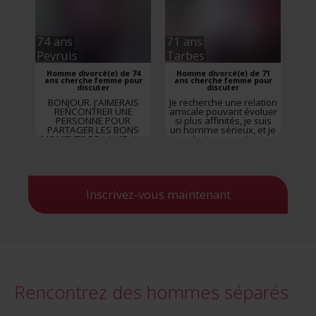
partager les moments
agréable d...
74 ans
71 ans
Peyruis
Tarbes
Homme divorcé(e) de 74
Homme divorcé(e) de 71
ans cherche femme pour
ans cherche femme pour
discuter
discuter
BONJOUR. J'AIMERAIS
Je recherche une relation
RENCONTRER UNE
amicale pouvant évoluer
PERSONNE POUR
si plus affinités, je suis
PARTAGER LES BONS
un homme sérieux, et je
MOMENTS DE LA VIE. ( et
souhaite une relation
aussi les mauvais, sinon
sans prise de tête
pourquoi être deux). En
premier lieu une
rencontre sera la
bienvenue pour le plaisir
Inscrivez-vous maintenant
de faire connaissance et
d’échanger nos envies
réciproques. Difficile de
se décrire et de for...
Rencontrez des hommes séparés