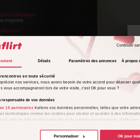
spect physique :
la moyenne
ille (cm) :
m
Continuer sa
ngueur de cheveux :
P
s
v
tement
Détails
Paramètres des annonces
À propos 
eux :
ttes
rencontres en toute sécurité
rientation sexuelle :
pprécier nos services, nous avons besoin de votre accord pour déposer que
uel
ils vous accompagneront lors de votre visite, c'est OK pour vous ?
s de l'alcool :
ionnellement
on responsable de vos données
os 10 partenaires
traitons vos données personnelles, telles que votre adres
tyle vestimentaire :
 des technologies comme les cookies pour stocker et accéder à des informati
ique
reil, afin de diffuser des publicités et du contenu personnalisés, d'effectuer
me :
e performance des publicités et du contenu, ainsi que de réaliser des étud
e, favorisant ainsi le développement de services. Vous avez le choix quant 
Personnaliser
OK pour mo
ion de vos données et à leurs finalités. Vous pouvez modifier ou retirer votre