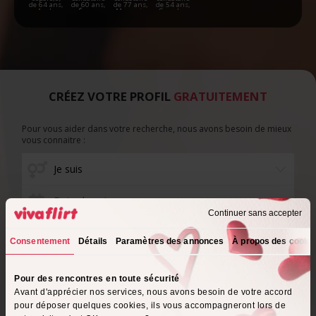
de 64 ans,
de 60 ans,
de 77 ans,
de 54 ans,
Auch
Éauze
Mauguio
Gourdon
CRÉEZ VOTRE PROFIL
GRATUITEMENT
Pour vous aider dans votre recherche, nous avons besoin de mieux
vous connaitre :
Date de naissance
Continuer sans accepter
Consentement
Détails
Paramètres des annonces
À propos des cooki
Pour des rencontres en toute sécurité
Avant d'apprécier nos services, nous avons besoin de votre accord
pour déposer quelques cookies, ils vous accompagneront lors de