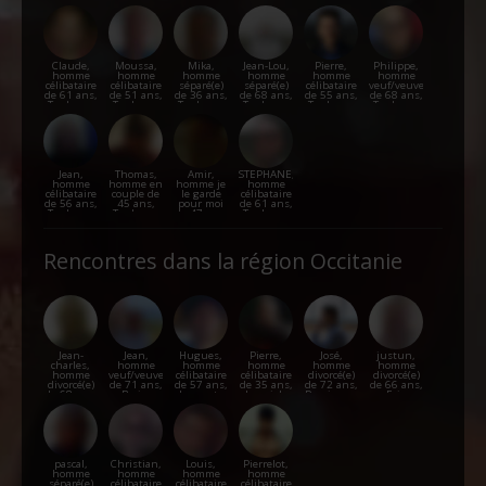
Claude,
Moussa,
Mika,
Jean-Lou,
Pierre,
Philippe,
homme
homme
homme
homme
homme
homme
célibataire
célibataire
séparé(e)
séparé(e)
célibataire
veuf/veuve
de 61 ans,
de 51 ans,
de 36 ans,
de 68 ans,
de 55 ans,
de 68 ans,
Toulouse
Toulouse
Toulouse
Toulouse
Toulouse
Toulouse
Jean,
Thomas,
Amir,
STEPHANE,
homme
homme en
homme je
homme
célibataire
couple de
le garde
célibataire
de 56 ans,
45 ans,
pour moi
de 61 ans,
Toulouse
Toulouse
de 47 ans,
Toulouse
Toulouse
Rencontres dans la région Occitanie
Jean-
Jean,
Hugues,
Pierre,
José,
justun,
charles,
homme
homme
homme
homme
homme
homme
veuf/veuve
célibataire
célibataire
divorcé(e)
divorcé(e)
divorcé(e)
de 71 ans,
de 57 ans,
de 35 ans,
de 72 ans,
de 66 ans,
de 68 ans,
Barjac
Lauzerte
Laguiole
Perpignan
Foix
Toulouse
pascal,
Christian,
Louis,
Pierrelot,
homme
homme
homme
homme
séparé(e)
célibataire
célibataire
célibataire