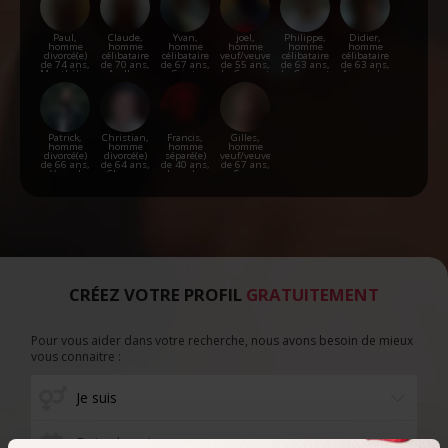
Paul,
Claude,
Yvan,
joel,
Philippe,
Didier,
homme
homme
homme
homme
homme
homme
divorcé(e)
célibataire
célibataire
veuf/veuve
célibataire
célibataire
de 74 ans,
de 70 ans,
de 67 ans,
de 55 ans,
de 63 ans,
de 63 ans,
Montbéliard
Avallon
Saint-
Le Creusot
Le Creusot
Aignay-le-
Gengoux-
Duc
de-Scissé
Patrick,
Christian,
Francis,
Gilles,
homme
homme
homme
homme
divorcé(e)
divorcé(e)
séparé(e)
veuf/veuve
de 66 ans,
de 64 ans,
de 40 ans,
de 67 ans,
Vesoul
Clamecy
Lons-le-
Sens
Saunier
CRÉEZ VOTRE PROFIL
GRATUITEMENT
Pour vous aider dans votre recherche, nous avons besoin de mieux
vous connaitre :
Date de naissance