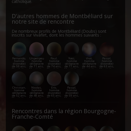
catholique.
D'autres hommes de Montbéliard sur
notre site de rencontre
De nombreux profils de Montbéliard (Doubs) sont
inscrits sur Vivaflirt, dont les hommes suivants :
Fernando,
Unpetipeu,
Paul,
Yves,
thot,
Pascal,
homme
homme
homme
homme
homme
homme
divorcé(e)
célibataire
divorcé(e)
célibataire
célibataire
divorcé(e)
de 59 ans,
de 71 ans,
de 74 ans,
de 77 ans,
de 44 ans,
de 63 ans,
Montbéliard
Montbéliard
Montbéliard
Montbéliard
Montbéliard
Montbéliard
Christian,
Nicolas,
Eric,
Pascal,
homme
homme
homme
homme
célibataire
célibataire
divorcé(e)
divorcé(e)
de 52 ans,
de 48 ans,
de 65 ans,
de 59 ans,
Montbéliard
Montbéliard
Montbéliard
Montbéliard
Rencontres dans la région Bourgogne-
Franche-Comté