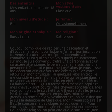
Des enfants ? :
Mon style
vestimentaire :
Mes enfants ont plus de 18
ans
Classique
Mon niveau d'étude :
Je fume :
Bac
Occasionnellement
Mon origine ethnique :
Ma religion :
Européenne
Catholique
Coucou, compliqué de rédiger une description et
d’évoquer la raison pour laquelle j’ai fait mon inscription
ici. Venez discuter avec moi pour apprendre à me
connaître. Quoi qu’il en soit, voici quelques indications
sur moi. Je suis convaincu d’être une personne avec un
caractère attentionné. Je pense que je ne suis pas une
personne très adroite pour me juger alors je vous laisse
me découvrir afin que vous me communiquiez votre
retour sur mon physique. J'ai quelques kilos en trop. Je
me considère comme une personne qui se situe dans la
moyenne au niveau de la taille, en effet, je fais 176cm.
La balance écrit 90kg. En terme de dimension capillaire,
mes cheveux sont courts. Mes cheveux sont blancs. Mes
yeux sont bleus. Je suis hétéro. A l’heure actuelle, je suis
veuf. Je bois de temps en temps. Mes mioches sont
grands. En terme de look vestimentaire, on peut dire que
je suis la définition de Classique. Mon niveau scolaire est
Bac. Je consomme des clopes épisodiquement. Pour
votre gouverne, mon origine ethnique est européenne.
Pour parler religion, on peut dire que je suis de religion