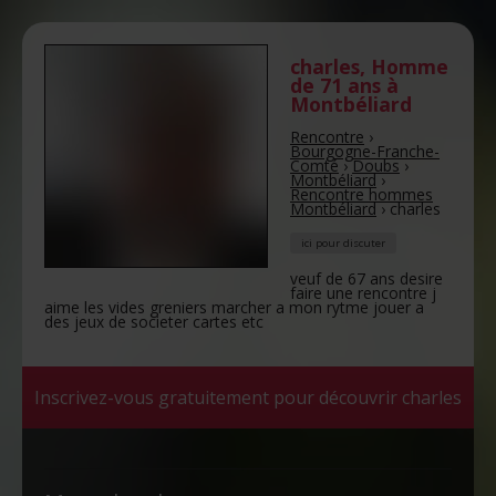
charles
,
Homme
de 71 ans
à
Montbéliard
Rencontre
›
Bourgogne-Franche-
Comté
›
Doubs
›
Montbéliard
›
Rencontre hommes
Montbéliard
›
charles
ici pour discuter
veuf de 67 ans desire
faire une rencontre j
aime les vides greniers marcher a mon rytme jouer a
des jeux de societer cartes etc
Inscrivez-vous gratuitement pour découvrir charles