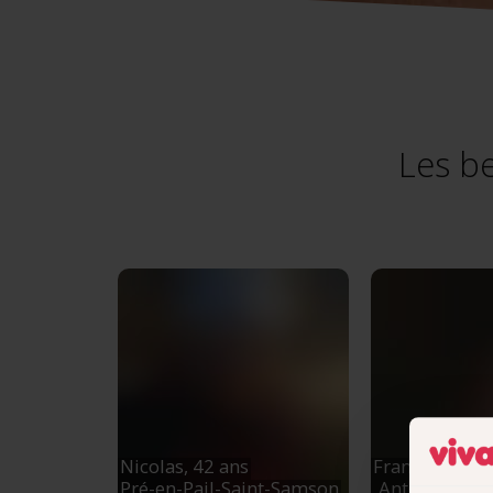
Les be
Nicolas,
42 ans
François,
57 a
Pré-en-Pail-Saint-Samson
Antibes
, Pro