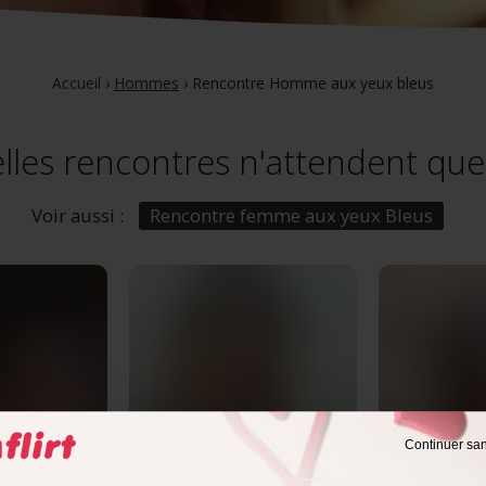
Accueil
›
Hommes
›
Rencontre Homme aux yeux bleus
lles rencontres n'attendent que
Voir aussi :
Rencontre femme aux yeux Bleus
Continuer sa
ns
Pierre,
60 ans
Andre,
61 a
vence-Alpes-
Béziers
, Occitanie
Narbonne
, 