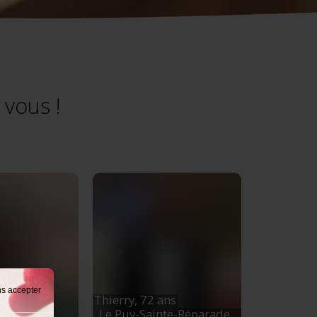
 vous !
ns accepter
ns
Thierry,
72 ans
Occitanie
Le Puy-Sainte-Réparade
,