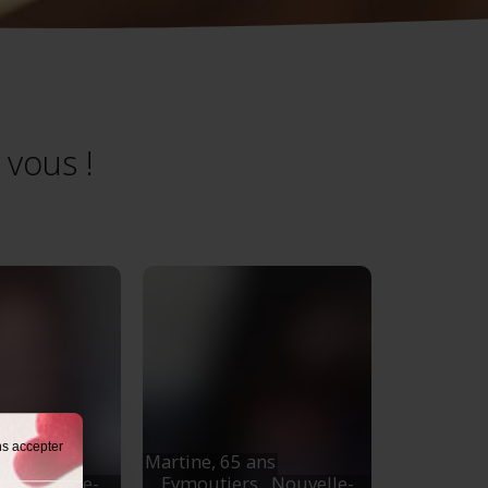
 vous !
ns accepter
Martine,
65 ans
 Bourgogne-
Eymoutiers
, Nouvelle-