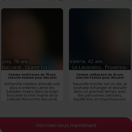
vous à la
section « Détails »
. Vous pouvez modifier ou retirer votre consent
inancièrement.
jalousie, les personnes
recherche un 
eaux
,
Gironde
,
compliquées dans leur vie.
sait etre gen
t à partir de la déclaration sur les cookies.
Aquitaine
Aime danser " danse de salon,
femme dans s
country que je pratique depuis
rapport
Renco
18 ans ", mots fléchés, c...
Charente-Mar
es nous permettent de personnaliser le contenu et les annonces, d'offrir des
Rencontre
Saint-Dizier
,
Haute-
Aqu
alités relatives aux médias sociaux et d'analyser notre trafic. Nous partageo
Marne
,
Grand Est
 des informations sur l'utilisation de notre site avec nos partenaires de méd
de publicité et d'analyse, qui peuvent combiner celles-ci avec d'autres infor
eur avez fournies ou qu'ils ont collectées lors de votre utilisation de leurs s
josy,
78 ans
Valérie,
42 ans
Baccarat
, Grand Est
Le Lavandou
, Provence-
Alpes-Côte d’Azur
Femme veuf/veuve de 78 ans
Femme célibataire de 42 ans
cherche homme pour discuter
cherche femme pour discuter
recherche relation amicale voir
Nouvelle inscrite sur ce site, je
plus si entente j aime les
souhaite échanger et discuter
balades mains dans la main
dans un premier temps avec
brocante la mer marre de la
des personnes sensées,
solitude
Rencontre
Baccarat
,
équilibrées et respectueuses.
Meurthe-et-Moselle
,
Grand Est
Rencontre
Le Lavandou
,
Var
,
Provence-Alpes-Côte d’Azur
Inscrivez-vous maintenant