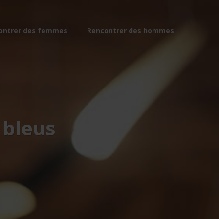
ontrer des femmes
Rencontrer des hommes
 bleus