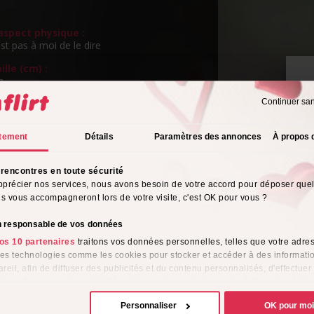
spect physique :
st pas à moi de le dire
ille (cm) :
m
Continuer sa
ngueur de cheveux :
P
ngs
v
tement
Détails
Paramètres des annonces
À propos 
eux :
ttes
rencontres en toute sécurité
rientation sexuelle :
pprécier nos services, nous avons besoin de votre accord pour déposer que
o
ils vous accompagneront lors de votre visite, c'est OK pour vous ?
s de l'alcool :
on responsable de vos données
os 10 partenaires
traitons vos données personnelles, telles que votre adres
tyle vestimentaire :
 des technologies comme les cookies pour stocker et accéder à des informati
ur
reil, afin de diffuser des publicités et du contenu personnalisés, d'effectuer
me :
e performance des publicités et du contenu, ainsi que de réaliser des étud
e, favorisant ainsi le développement de services. Vous avez le choix quant 
Personnaliser
OK pour mo
ion de vos données et à leurs finalités. Vous pouvez modifier ou retirer votre