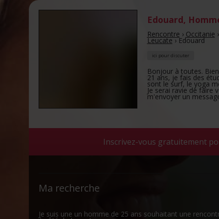
Edouard
,
Homme 
Rencontre
›
Occitanie
Leucate
›
Edouard
ici pour discuter
Bonjour à toutes. Bienv
21 ans, je fais des ét
sont le surf, le yoga
Je serai ravie de faire
m'envoyer un message. A
Inscrivez-vous gratuitement po
Ma recherche
Je suis une un homme de 25 ans souhaitant une rencont