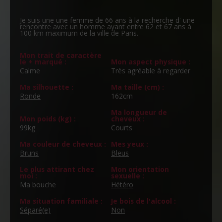
Je suis une une femme de 66 ans à la recherche d' une
rencontre avec un homme ayant entre 62 et 67 ans à
100 km maximum de la ville de Paris.
Mon trait de caractère
le + marqué :
Mon aspect physique :
Calme
Très agréable à regarder
Ma silhouette :
Ma taille (cm) :
Ronde
162cm
Ma longueur de
Mon poids (kg) :
cheveux :
99kg
Courts
Ma couleur de cheveux :
Mes yeux :
Bruns
Bleus
Le plus attirant chez
Mon orientation
moi :
sexuelle :
Ma bouche
Hétéro
Ma situation familiale :
Je bois de l'alcool :
Séparé(e)
Non