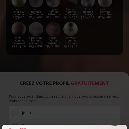
Jean-
Jean,
Hugues,
Pierre,
José,
justun,
charles,
homme
homme
homme
homme
homme
homme
veuf/veuve
célibataire
célibataire
divorcé(e)
divorcé(e)
divorcé(e)
de 71 ans,
de 57 ans,
de 35 ans,
de 72 ans,
de 66 ans,
de 68 ans,
Barjac
Lauzerte
Laguiole
Perpignan
Foix
Toulouse
pascal,
Christian,
Louis,
Pierrelot,
homme
homme
homme
homme
séparé(e)
célibataire
célibataire
célibataire
de 64 ans,
de 60 ans,
de 77 ans,
de 54 ans,
Auch
Éauze
Mauguio
Gourdon
CRÉEZ VOTRE PROFIL
GRATUITEMENT
Pour vous aider dans votre recherche, nous avons besoin de mieux
vous connaitre :
Date de naissance