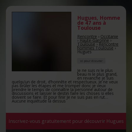
Hugues
,
Homme
de 47 ans
à
Toulouse
Rencontre
›
Occitanie
›
Haute-Garonne
›
Toulouse
›
Rencontre
hommes Toulouse
›
Hugues
ici pour discuter
Je ne suis ni le plus
beau ni le plus grand,
en revanche je suis
quelqu’un de droit, d’honnête et respectueux. Je ne veux
pas brûler les étapes et me tromper donc je veux
prendre le temps de connaître la personne autour de
discussions et laisser le destin faire les choses si elles
doivent se faire. Et pour finir Je ne suis pas en rut…
Aucune inquiétude là dessus
Inscrivez-vous gratuitement pour découvrir Hugues