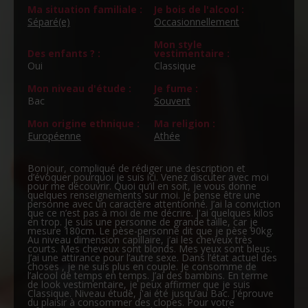
Ma situation familiale :
Je bois de l'alcool :
Séparé(e)
Occasionnellement
Mon style
Des enfants ? :
vestimentaire :
Oui
Classique
Mon niveau d'étude :
Je fume :
Bac
Souvent
Mon origine ethnique :
Ma religion :
Européenne
Athée
Bonjour, compliqué de rédiger une description et
d’évoquer pourquoi je suis ici. Venez discuter avec moi
pour me découvrir. Quoi qu’il en soit, je vous donne
quelques renseignements sur moi. Je pense être une
personne avec un caractère attentionné. J’ai la conviction
que ce n’est pas à moi de me décrire. J'ai quelques kilos
en trop. Je suis une personne de grande taille, car je
mesure 180cm. Le pèse-personne dit que je pèse 90kg.
Au niveau dimension capillaire, j’ai les cheveux très
courts. Mes cheveux sont blonds. Mes yeux sont bleus.
J’ai une attirance pour l’autre sexe. Dans l’état actuel des
choses , je ne suis plus en couple. Je consomme de
l’alcool de temps en temps. J’ai des bambins. En terme
de look vestimentaire, je peux affirmer que je suis
Classique. Niveau étude, j'ai été jusqu’au Bac. J'éprouve
du plaisir à consommer des clopes. Pour votre