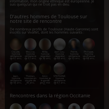
information, mon origine ethnique est européenne. Je
suis quelqu’un qui ne croit pas en dieu.
D'autres hommes de Toulouse sur
notre site de rencontre
De nombreux profils de Toulouse (Haute-Garonne) sont
inscrits sur Vivaflirt, dont les hommes suivants :
Claude,
Moussa,
Mika,
Jean-Lou,
Pierre,
Philippe,
homme
homme
homme
homme
homme
homme
célibataire
célibataire
séparé(e)
séparé(e)
célibataire
veuf/veuve
de 61 ans,
de 51 ans,
de 36 ans,
de 68 ans,
de 55 ans,
de 68 ans,
Toulouse
Toulouse
Toulouse
Toulouse
Toulouse
Toulouse
Jean,
Thomas,
Amir,
STEPHANE,
homme
homme en
homme je
homme
célibataire
couple de
le garde
célibataire
de 56 ans,
45 ans,
pour moi
de 61 ans,
Toulouse
Toulouse
de 47 ans,
Toulouse
Toulouse
Rencontres dans la région Occitanie