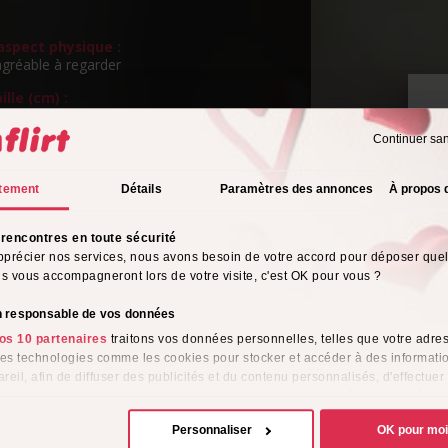
spect physique :
agréable à regarder
ille (cm) :
m
Continuer sa
ngueur de cheveux :
P
long
v
tement
Détails
Paramètres des annonces
À propos 
eux :
rencontres en toute sécurité
rientation sexuelle :
pprécier nos services, nous avons besoin de votre accord pour déposer que
o
ils vous accompagneront lors de votre visite, c'est OK pour vous ?
s de l'alcool :
on responsable de vos données
os 10 partenaires
traitons vos données personnelles, telles que votre adres
tyle vestimentaire :
 des technologies comme les cookies pour stocker et accéder à des informati
garde pour moi
reil, afin de diffuser des publicités et du contenu personnalisés, d'effectuer
e performance des publicités et du contenu, ainsi que de réaliser des étud
me :
e, favorisant ainsi le développement de services. Vous avez le choix quant 
ionnellement
Personnaliser
OK pour mo
ion de vos données et à leurs finalités. Vous pouvez modifier ou retirer votre