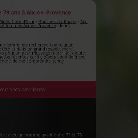
 79 ans
à Aix-en-Provence
Alpes-Côte d’Azur
›
Bouches-du-Rhône
›
Aix-
re femmes Aix-en-Provence
›
Jenny
s une femme qui recherche une relation
e tête et dans un grand respect merci
rs pour un petit message merci.. je rajoute
hotos récentes car il y a beaucoup de triche
 merci de me comprendre. Jenny
our découvrir Jenny
ntre avec un homme ayant entre 73 et 78