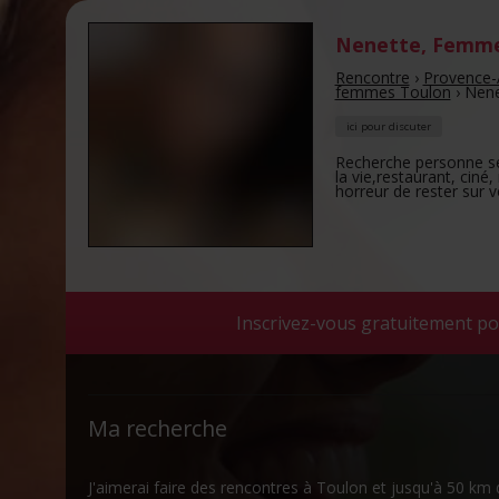
Nenette
,
Femme
Rencontre
›
Provence-
femmes Toulon
›
Nene
ici pour discuter
Recherche personne sé
la vie,restaurant, cin
horreur de rester sur v
Inscrivez-vous gratuitement po
Ma recherche
J'aimerai faire des rencontres à Toulon et jusqu'à 50 k