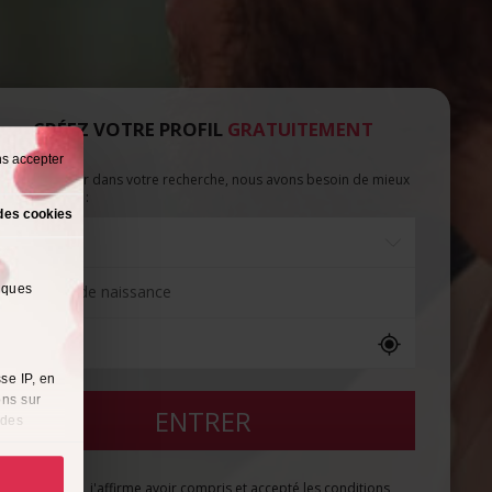
CRÉEZ VOTRE PROFIL
GRATUITEMENT
ns accepter
our vous aider dans votre recherche, nous avons besoin de mieux
ous connaitre :
des cookies
Date de naissance
lques
se IP, en
ons sur
 des
es
à
i
En validant, j'affirme avoir compris et accepté les conditions