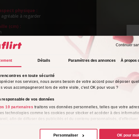
spect physique :
 agréable à regarder
ille (cm) :
m
ngueur de cheveux :
Continuer sa
ngs
P
v
eux :
tement
Détails
Paramètres des annonces
À propos 
rientation sexuelle :
rencontres en toute sécurité
o
pprécier nos services, nous avons besoin de votre accord pour déposer que
ils vous accompagneront lors de votre visite, c'est OK pour vous ?
s de l'alcool :
ionnellement
on responsable de vos données
tyle vestimentaire :
os 10 partenaires
traitons vos données personnelles, telles que votre adres
(Bon Chic Bon Genre)
 des technologies comme les cookies pour stocker et accéder à des informati
reil, afin de diffuser des publicités et du contenu personnalisés, d'effectuer
me :
e performance des publicités et du contenu, ainsi que de réaliser des étud
ionnellement
e, favorisant ainsi le développement de services. Vous avez le choix quant 
Personnaliser
OK pour mo
ligion :
ion de vos données et à leurs finalités. Vous pouvez modifier ou retirer votre