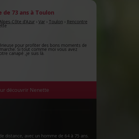
 de 73 ans
à Toulon
Alpes-Côte d’Azur
›
Var
›
Toulon
›
Rencontre
tte
rieuse pour profiter des bons moments de
é, marche. Si tout comme moi vous avez
otre canapé ,je suis là.
ur découvrir Nenette
m de distance, avec un homme de 64 à 75 ans.