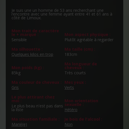
Je suis une un homme de 53 ans recherchant une
rencontre avec une femme ayant entre 41 et 61 ans à
côté de Limoux.
Mon trait de caractère
le + marqué :
Mon aspect physique :
Sensible
Plutôt agréable à regarder
Ma silhouette :
Ma taille (cm) :
Quelques kilos en trop
183cm
Ma longueur de
Mon poids (kg) :
cheveux :
85kg
Très courts
Ma couleur de cheveux :
Mes yeux :
Gris
Verts
Le plus attirant chez
moi :
Mon orientation
sexuelle :
Le plus beau n'est pas dans
la liste
Hétéro
Ma situation familiale :
Je bois de l'alcool :
Marié(e)
Non