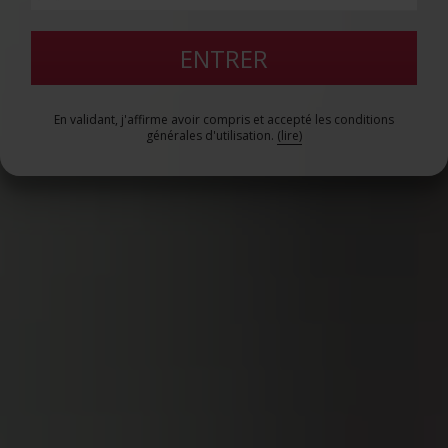
En validant, j'affirme avoir compris et accepté les conditions
générales d'utilisation.
(lire)