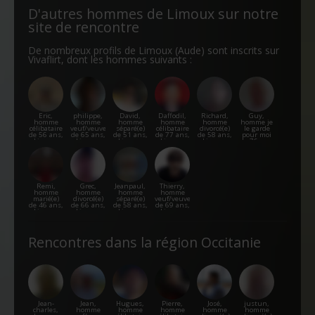
D'autres hommes de Limoux sur notre
site de rencontre
De nombreux profils de Limoux (Aude) sont inscrits sur
Vivaflirt, dont les hommes suivants :
Eric,
philippe,
David,
Daffodil,
Richard,
Guy,
homme
homme
homme
homme
homme
homme je
célibataire
veuf/veuve
séparé(e)
célibataire
divorcé(e)
le garde
de 56 ans,
de 65 ans,
de 51 ans,
de 77 ans,
de 58 ans,
pour moi
Limoux
Limoux
Limoux
Limoux
Limoux
de 76 ans,
Limoux
Remi,
Grec,
Jeanpaul,
Thierry,
homme
homme
homme
homme
marié(e)
divorcé(e)
séparé(e)
veuf/veuve
de 46 ans,
de 66 ans,
de 58 ans,
de 69 ans,
Limoux
Limoux
Limoux
Limoux
Rencontres dans la région Occitanie
Jean-
Jean,
Hugues,
Pierre,
José,
justun,
charles,
homme
homme
homme
homme
homme