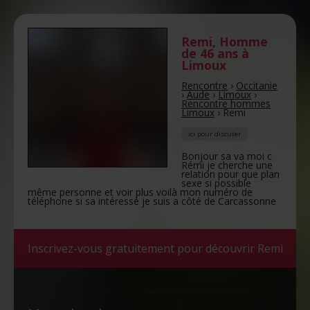
Remi
,
Homme
de 46 ans
à
Limoux
Rencontre
›
Occitanie
›
Aude
›
Limoux
›
Rencontre hommes
Limoux
›
Remi
ici pour discuter
Bonjour sa va moi c
Rémi je cherche une
relation pour que plan
sexe si possible
même personne et voir plus voilà mon numéro de
téléphone si sa intéressé je suis a côté de Carcassonne
Inscrivez-vous gratuitement pour découvrir Remi