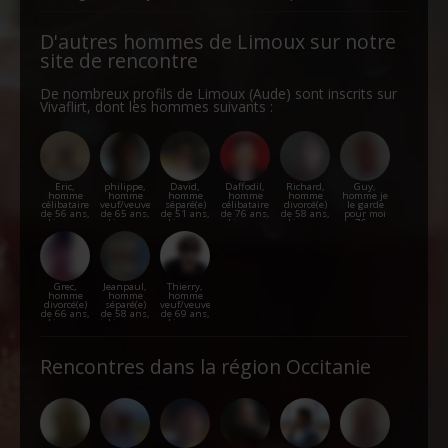
D'autres hommes de Limoux sur notre
site de rencontre
De nombreux profils de Limoux (Aude) sont inscrits sur
Vivaflirt, dont les hommes suivants :
Eric,
philippe,
David,
Daffodil,
Richard,
Guy,
homme
homme
homme
homme
homme
homme je
célibataire
veuf/veuve
séparé(e)
célibataire
divorcé(e)
le garde
de 56 ans,
de 65 ans,
de 51 ans,
de 76 ans,
de 58 ans,
pour moi
Limoux
Limoux
Limoux
Limoux
Limoux
de 76 ans,
Limoux
Grec,
Jeanpaul,
Thierry,
homme
homme
homme
divorcé(e)
séparé(e)
veuf/veuve
de 66 ans,
de 58 ans,
de 69 ans,
Limoux
Limoux
Limoux
Rencontres dans la région Occitanie