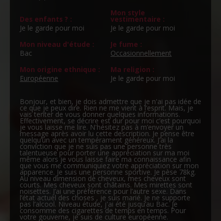
Mon style
Des enfants ? :
vestimentaire :
Je le garde pour moi
Je le garde pour moi
Mon niveau d'étude :
Je fume :
Bac
Occasionnellement
Mon origine ethnique :
Ma religion :
Européenne
Je le garde pour moi
Bonjour, et bien, je dois admettre que je n'ai pas idée de
ce que je peux dire. Rien ne me vient à l’esprit. Mais, je
vais tenter de vous donner quelques informations.
Effectivement, se décrire est dur pour moi c’est pourquoi
je vous laisse me lire. N'hésitez pas à m’envoyer un
message après avoir lu cette description. Je pense être
quelqu’un avec un tempérament généreux. J’ai la
conviction que je ne suis pas une personne très
talentueuse pour porter une appréciation sur ma moi
même alors je vous laisse faire ma connaissance afin
que vous me communiquiez votre appréciation sur mon
apparence. Je suis une personne sportive. Je pèse 78kg.
Au niveau dimension de cheveux, mes cheveux sont
courts. Mes cheveux sont châtains. Mes mirettes sont
noisettes. J’ai une préférence pour l’autre sexe. Dans
l’état actuel des choses , je suis marié. Je ne supporte
pas l’alcool. Niveau étude, j'ai été jusqu’au Bac. Je
consomme des cigarettes de temps en temps. Pour
votre gouverne, je suis de culture européenne.