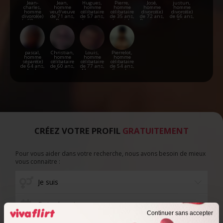
Jean-
Jean,
Hugues,
Pierre,
José,
justun,
charles,
homme
homme
homme
homme
homme
homme
veuf/veuve
célibataire
célibataire
divorcé(e)
divorcé(e)
divorcé(e)
de 71 ans,
de 57 ans,
de 35 ans,
de 72 ans,
de 66 ans,
de 68 ans,
Barjac
Lauzerte
Laguiole
Perpignan
Foix
Toulouse
pascal,
Christian,
Louis,
Pierrelot,
homme
homme
homme
homme
séparé(e)
célibataire
célibataire
célibataire
de 64 ans,
de 60 ans,
de 77 ans,
de 54 ans,
Auch
Éauze
Mauguio
Gourdon
CRÉEZ VOTRE PROFIL
GRATUITEMENT
Pour vous aider dans votre recherche, nous avons besoin de mieux
vous connaitre :
Date de naissance
Continuer sans accepter