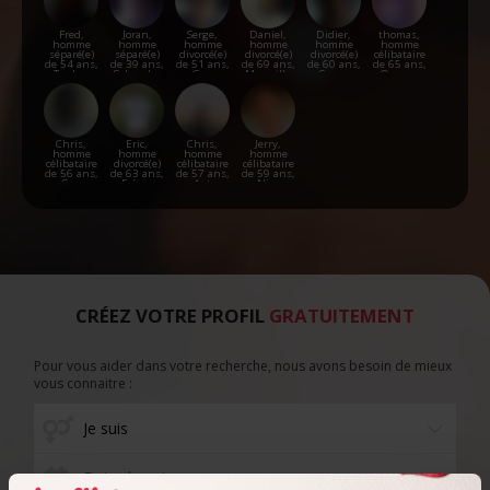
Fred,
Joran,
Serge,
Daniel,
Didier,
thomas,
homme
homme
homme
homme
homme
homme
séparé(e)
séparé(e)
divorcé(e)
divorcé(e)
divorcé(e)
célibataire
de 54 ans,
de 39 ans,
de 51 ans,
de 69 ans,
de 60 ans,
de 65 ans,
Toulon
Salon-de-
Gap
Marseille
Seyne
Orange
Provence
Chris,
Eric,
Chris,
Jerry,
homme
homme
homme
homme
célibataire
divorcé(e)
célibataire
célibataire
de 56 ans,
de 63 ans,
de 57 ans,
de 59 ans,
Gap
Fréjus
Apt
Nice
CRÉEZ VOTRE PROFIL
GRATUITEMENT
Pour vous aider dans votre recherche, nous avons besoin de mieux
vous connaitre :
Date de naissance