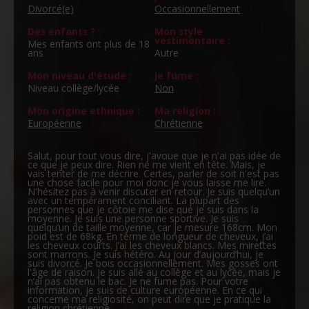
Divorcé(e)
Occasionnellement
Des enfants ? :
Mon style
vestimentaire :
Mes enfants ont plus de 18
ans
Autre
Mon niveau d'étude :
Je fume :
Niveau collège/lycée
Non
Mon origine ethnique :
Ma religion :
Européenne
Chrétienne
Salut, pour tout vous dire, j'avoue que je n'ai pas idée de
ce que je peux dire. Rien ne me vient en tête. Mais, je
vais tenter de me décrire. Certes, parler de soit n'est pas
une chose facile pour moi donc je vous laisse me lire.
N'hésitez pas à venir discuter en retour. Je suis quelqu’un
avec un tempérament conciliant. La plupart des
personnes que je côtoie me dise que je suis dans la
moyenne. Je suis une personne sportive. Je suis
quelqu’un de taille moyenne, car je mesure 168cm. Mon
poid est de 68kg. En terme de longueur de cheveux, j’ai
les cheveux courts. J’ai les cheveux blancs. Mes mirettes
sont marrons. Je suis hétéro. Au jour d’aujourd’hui, je
suis divorcé. Je bois occasionnellement. Mes gosses ont
l'âge de raison. Je suis allé au collège et au lycée, mais je
n’ai pas obtenu le bac. Je ne fume pas. Pour votre
information, je suis de culture européenne. En ce qui
concerne ma religiosité, on peut dire que je pratique la
religion chrétienne.