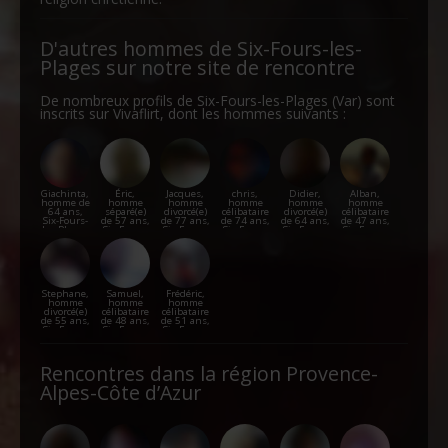
D'autres hommes de Six-Fours-les-
Plages sur notre site de rencontre
De nombreux profils de Six-Fours-les-Plages (Var) sont
inscrits sur Vivaflirt, dont les hommes suivants :
Giachinta,
Éric,
Jacques,
chris,
Didier,
Alban,
homme de
homme
homme
homme
homme
homme
64 ans,
séparé(e)
divorcé(e)
célibataire
divorcé(e)
célibataire
Six-Fours-
de 57 ans,
de 77 ans,
de 74 ans,
de 64 ans,
de 47 ans,
les-Plages
Six-Fours-
Six-Fours-
Six-Fours-
Six-Fours-
Six-Fours-
les-Plages
les-Plages
les-Plages
les-Plages
les-Plages
Stephane,
Samuel,
Frédéric,
homme
homme
homme
divorcé(e)
célibataire
célibataire
de 55 ans,
de 48 ans,
de 51 ans,
Six-Fours-
Six-Fours-
Six-Fours-
les-Plages
les-Plages
les-Plages
Rencontres dans la région Provence-
Alpes-Côte d’Azur