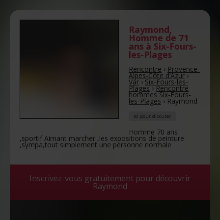
Raymond
,
Homme de 71
ans
à Six-Fours-
les-Plages
Rencontre
›
Provence-
Alpes-Côte d’Azur
›
Var
›
Six-Fours-les-
Plages
›
Rencontre
hommes Six-Fours-
les-Plages
›
Raymond
ici pour discuter
Homme 70 ans
,sportif Aimant marcher ,les expositions de peinture
,sympa,tout simplement une personne normale
Inscrivez-vous gratuitement pour découvrir
Raymond