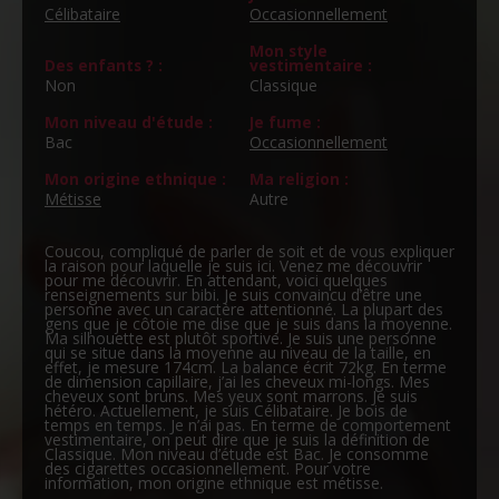
Célibataire
Occasionnellement
Mon style
Des enfants ? :
vestimentaire :
Non
Classique
Mon niveau d'étude :
Je fume :
Bac
Occasionnellement
Mon origine ethnique :
Ma religion :
Métisse
Autre
Coucou, compliqué de parler de soit et de vous expliquer
la raison pour laquelle je suis ici. Venez me découvrir
pour me découvrir. En attendant, voici quelques
renseignements sur bibi. Je suis convaincu d’être une
personne avec un caractère attentionné. La plupart des
gens que je côtoie me dise que je suis dans la moyenne.
Ma silhouette est plutôt sportive. Je suis une personne
qui se situe dans la moyenne au niveau de la taille, en
effet, je mesure 174cm. La balance écrit 72kg. En terme
de dimension capillaire, j’ai les cheveux mi-longs. Mes
cheveux sont bruns. Mes yeux sont marrons. Je suis
hétéro. Actuellement, je suis Célibataire. Je bois de
temps en temps. Je n’ai pas. En terme de comportement
vestimentaire, on peut dire que je suis la définition de
Classique. Mon niveau d’étude est Bac. Je consomme
des cigarettes occasionnellement. Pour votre
information, mon origine ethnique est métisse.