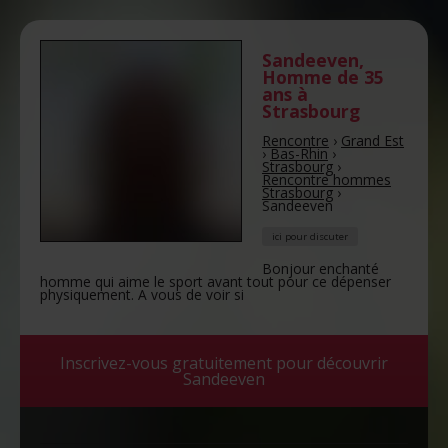
Sandeeven
,
Homme de 35
ans
à
Strasbourg
Rencontre
›
Grand Est
›
Bas-Rhin
›
Strasbourg
›
Rencontre hommes
Strasbourg
›
Sandeeven
ici pour discuter
Bonjour enchanté
homme qui aime le sport avant tout pour ce dépenser
physiquement. A vous de voir si
Inscrivez-vous gratuitement pour découvrir
Sandeeven