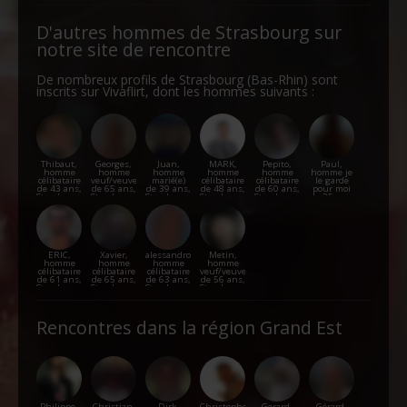
D'autres hommes de Strasbourg sur
notre site de rencontre
De nombreux profils de Strasbourg (Bas-Rhin) sont
inscrits sur Vivaflirt, dont les hommes suivants :
Thibaut,
Georges,
Juan,
MARK,
Pepito,
Paul,
homme
homme
homme
homme
homme
homme je
célibataire
veuf/veuve
marié(e)
célibataire
célibataire
le garde
de 43 ans,
de 65 ans,
de 39 ans,
de 48 ans,
de 60 ans,
pour moi
Strasbourg
Strasbourg
Strasbourg
Strasbourg
Strasbourg
de 25 ans,
Strasbourg
ERIC,
Xavier,
alessandro,
Metin,
homme
homme
homme
homme
célibataire
célibataire
célibataire
veuf/veuve
de 61 ans,
de 65 ans,
de 63 ans,
de 56 ans,
Strasbourg
Strasbourg
Strasbourg
Strasbourg
Rencontres dans la région Grand Est
Philippe,
Christian,
Dirk,
Christophe,
Gerard,
Gérard,