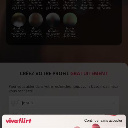
homme
homme
homme
homme
homme
homme
divorcé(e)
célibataire
divorcé(e)
célibataire
divorcé(e)
célibataire
de 63 ans,
de 64 ans,
de 57 ans,
de 57 ans,
de 66 ans,
de 72 ans,
Épinal
Brumath
Varennes-
Florange
Reims
Rosenau
en-
Argonne
doudou,
Manu,
Jean,
Bruno,
homme
homme
homme
homme
veuf/veuve
divorcé(e)
célibataire
divorcé(e)
de 76 ans,
de 63 ans,
de 56 ans,
de 68 ans,
Val-et-
Nancy
Reims
Saint-
Châtillon
Dizier
CRÉEZ VOTRE PROFIL
GRATUITEMENT
Pour vous aider dans votre recherche, nous avons besoin de mieux
vous connaitre :
Date de naissance
Continuer sans accepter