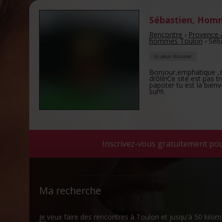
Sébastien
,
Homm
Rencontre
›
Provence-
hommes Toulon
›
Séb
ici pour discuter
Bonjour,emphatique ,si
drôle!Ce site est pas t
papoter tu est la bienv
sur!!!.
Inscrivez-vous gratuitement pou
Ma recherche
Je veux faire des rencontres à Toulon et jusqu'à 50 kil