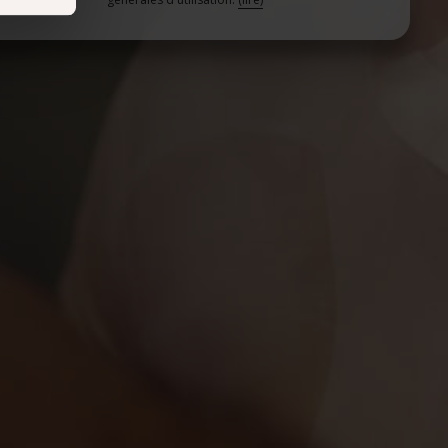
récises à
ques
érences,
ement à
ns
ias
mations
ervices.