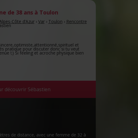
e de 38 ans
à Toulon
Alpes-Côte d’Azur
›
Var
›
Toulon
›
Rencontre
astien
ncere,optimiste,attentionné,spirituel et
rés pratique pour discuter donc si tu veut
enue !;) Si feeling et acroche physique bien
r découvrir Sébastien
omètres de distance, avec une femme de 32 à