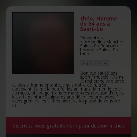
théo
,
Homme
de 64 ans
à
Saint-Lô
Rencontre
›
Normandie
›
Manche
›
Saint-Lô
›
Rencontre
hommes Saint-Lô
›
théo
ici pour discuter
Bonjour j'ai 65 ans
sportif musclé 1.70 m
je recherche une amie
et plus si bonne entente,je suis doux, câlin, très
caressant, j'aime la nature, les animaux, la mer ,le soleil
,la moto, bricolage, transformation restauration d'objets
les arts peinture sculptures arts déco ,les brocantes
vides greniers les vieilles pierres , Au plaisir de vous lire
;-)
Inscrivez-vous gratuitement pour découvrir théo