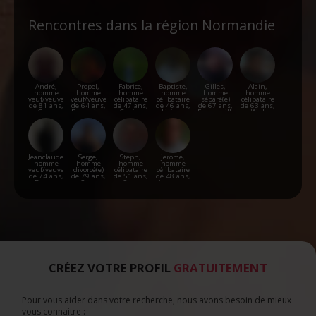
Rencontres dans la région Normandie
André,
Propel,
Fabrice,
Baptiste,
Gilles,
Alain,
homme
homme
homme
homme
homme
homme
veuf/veuve
veuf/veuve
célibataire
célibataire
séparé(e)
célibataire
de 81 ans,
de 64 ans,
de 47 ans,
de 46 ans,
de 67 ans,
de 63 ans,
Caen
Barneville-
Canisy
Lisieux
Flamanville
L'Aigle
Carteret
Jeanclaude,
Serge,
Steph,
jerome,
homme
homme
homme
homme
veuf/veuve
divorcé(e)
célibataire
célibataire
de 74 ans,
de 79 ans,
de 51 ans,
de 48 ans,
Bernay
Caen
Caen
Argentan
CRÉEZ VOTRE PROFIL
GRATUITEMENT
Pour vous aider dans votre recherche, nous avons besoin de mieux
vous connaitre :