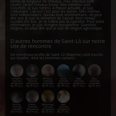
terme de longueur de cheveux, mes cheveux sont
courts. J’ai les cheveux bruns. Mes mirettes sont
noisettes. Je suis hétéro. A l’heure actuelle, je suis
Célibataire. L’alcool c’est pour les autres. Mes mômes
sont indépendants. Niveau look vestimentaire, on peut
dire que je suis la définition de Casual. Mon niveau
scolaire est Bac. Je ne tolère pas la cigarette. Pour votre
information, je suis d’origine européenne. Question
religion, on peut dire que je suis de religion agnostique.
D'autres hommes de Saint-Lô sur notre
site de rencontre
De nombreux profils de Saint-Lô (Manche) sont inscrits
sur Vivaflirt, dont les hommes suivants :
Vincent,
Quentin,
William,
Aline,
Noel,
Dan,
homme
homme
homme
homme
homme
homme
célibataire
célibataire
divorcé(e)
célibataire
célibataire
divorcé(e)
de 38 ans,
de 26 ans,
de 56 ans,
de 39 ans,
de 61 ans,
de 55 ans,
Saint-Lô
Saint-Lô
Saint-Lô
Saint-Lô
Saint-Lô
Saint-Lô
Patrick,
Simon,
Mohamed,
Axel,
homme
homme
homme
homme
marié(e)
célibataire
célibataire
célibataire
de 64 ans,
de 54 ans,
de 42 ans,
de 27 ans,
Saint-Lô
Saint-Lô
Saint-Lô
Saint-Lô