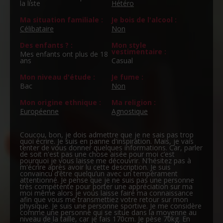
la liste
Hétéro
Ma situation familiale :
Je bois de l'alcool :
Célibataire
Non
Des enfants ? :
Mon style
vestimentaire :
Mes enfants ont plus de 18
ans
Casual
Mon niveau d'étude :
Je fume :
Bac
Non
Mon origine ethnique :
Ma religion :
Européenne
Agnostique
Coucou, bon, je dois admettre que je ne sais pas trop
quoi écrire. Je suis en panne d'inspiration. Mais, je vais
tenter de vous donner quelques informations. Car, parler
de soit n'est pas une chose aisée pour moi c’est
pourquoi je vous laisse me découvrir. N'hésitez pas à
m'écrire après avoir lu cette description. Je suis
convaincu d’être quelqu’un avec un tempérament
attentionné. Je pense que je ne suis pas une personne
très compétente pour porter une appréciation sur ma
moi même alors je vous laisse faire ma connaissance
afin que vous me transmettiez votre retour sur mon
physique. Je suis une personne sportive. Je me considère
comme une personne qui se situe dans la moyenne au
niveau de la taille, car je fais 170cm. Je pèse 70kg. En