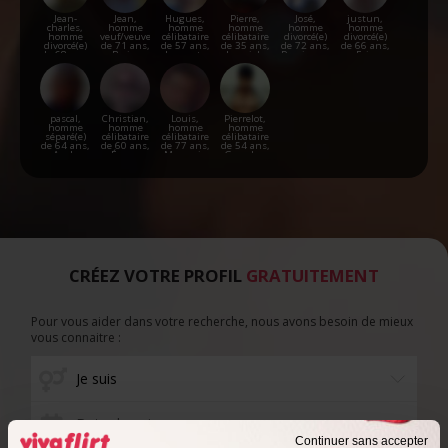
Jean-
Jean,
Hugues,
Pierre,
José,
justun,
charles,
homme
homme
homme
homme
homme
homme
veuf/veuve
célibataire
célibataire
divorcé(e)
divorcé(e)
divorcé(e)
de 71 ans,
de 57 ans,
de 35 ans,
de 72 ans,
de 66 ans,
de 68 ans,
Barjac
Lauzerte
Laguiole
Perpignan
Foix
Toulouse
pascal,
Christian,
Louis,
Pierrelot,
homme
homme
homme
homme
séparé(e)
célibataire
célibataire
célibataire
de 64 ans,
de 60 ans,
de 77 ans,
de 54 ans,
Auch
Éauze
Mauguio
Gourdon
CRÉEZ VOTRE PROFIL
GRATUITEMENT
Pour vous aider dans votre recherche, nous avons besoin de mieux
vous connaitre :
Date de naissance
Continuer sans accepter