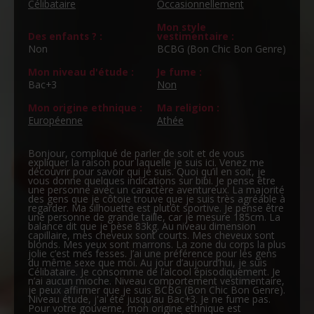
Célibataire
Occasionnellement
Mon style
Des enfants ? :
vestimentaire :
Non
BCBG (Bon Chic Bon Genre)
Mon niveau d'étude :
Je fume :
Bac+3
Non
Mon origine ethnique :
Ma religion :
Européenne
Athée
Bonjour, compliqué de parler de soit et de vous
expliquer la raison pour laquelle je suis ici. Venez me
découvrir pour savoir qui je suis. Quoi qu’il en soit, je
vous donne quelques indications sur bibi. Je pense être
une personne avec un caractère aventureux. La majorité
des gens que je côtoie trouve que je suis très agréable à
regarder. Ma silhouette est plutôt sportive. Je pense être
une personne de grande taille, car je mesure 185cm. La
balance dit que je pèse 83kg. Au niveau dimension
capillaire, mes cheveux sont courts. Mes cheveux sont
blonds. Mes yeux sont marrons. La zone du corps la plus
jolie c’est mes fesses. J’ai une préférence pour les gens
du même sexe que moi. Au jour d’aujourd’hui, je suis
Célibataire. Je consomme de l’alcool épisodiquement. Je
n’ai aucun mioche. Niveau comportement vestimentaire,
je peux affirmer que je suis BCBG (Bon Chic Bon Genre).
Niveau étude, j'ai été jusqu’au Bac+3. Je ne fume pas.
Pour votre gouverne, mon origine ethnique est