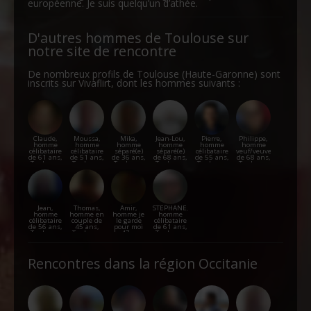
européenne. Je suis quelqu’un d’athée.
D'autres hommes de Toulouse sur
notre site de rencontre
De nombreux profils de Toulouse (Haute-Garonne) sont
inscrits sur Vivaflirt, dont les hommes suivants :
Claude,
Moussa,
Mika,
Jean-Lou,
Pierre,
Philippe,
homme
homme
homme
homme
homme
homme
célibataire
célibataire
séparé(e)
séparé(e)
célibataire
veuf/veuve
de 61 ans,
de 51 ans,
de 36 ans,
de 68 ans,
de 55 ans,
de 68 ans,
Toulouse
Toulouse
Toulouse
Toulouse
Toulouse
Toulouse
Jean,
Thomas,
Amir,
STEPHANE,
homme
homme en
homme je
homme
célibataire
couple de
le garde
célibataire
de 56 ans,
45 ans,
pour moi
de 61 ans,
Toulouse
Toulouse
de 47 ans,
Toulouse
Toulouse
Rencontres dans la région Occitanie