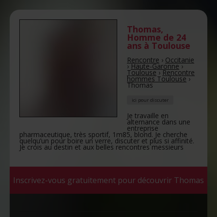
Thomas
,
Homme de 24
ans
à Toulouse
Rencontre
›
Occitanie
›
Haute-Garonne
›
Toulouse
›
Rencontre
hommes Toulouse
›
Thomas
ici pour discuter
Je travaille en
alternance dans une
entreprise
pharmaceutique, très sportif, 1m85, blond. Je cherche
quelqu’un pour boire un verre, discuter et plus si affinité.
Je crois au destin et aux belles rencontres messieurs
Inscrivez-vous gratuitement pour découvrir Thomas