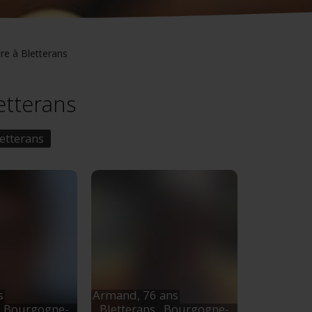
re à Bletterans
letterans
etterans
s
Armand,
76 ans
, Bourgogne-
Bletterans
, Bourgogne-