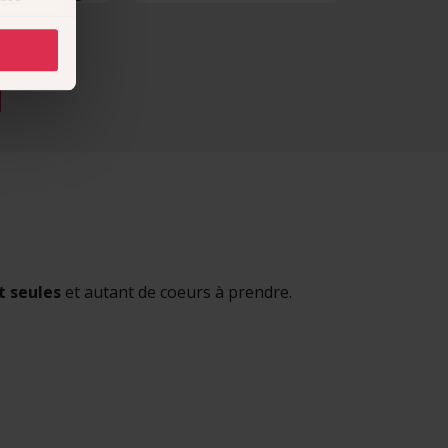
ux et je suis de
es
donc je rentre
à
i
cliquant
récises à
ques
érences,
ement à
t seules
et autant de coeurs à prendre.
ns
ias
mations
ervices.