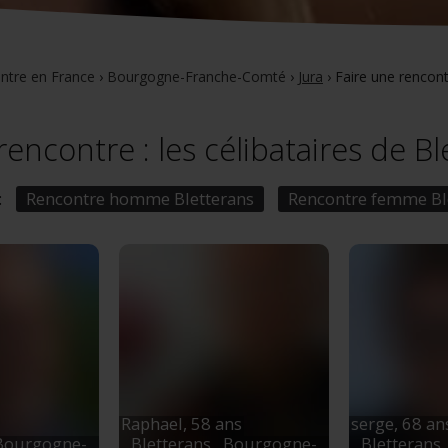
ntre en France
›
Bourgogne-Franche-Comté
›
Jura
›
Faire une rencont
rencontre : les célibataires de B
:
Rencontre homme Bletterans
Rencontre femme Bl
Raphael,
58 ans
serge,
68 an
 Bourgogne-
Bletterans
, Bourgogne-
Bletterans