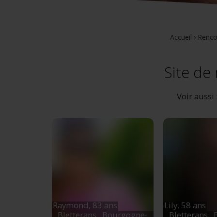
Accueil
›
Renco
Site de 
Voir aussi 
Raymond,
83 ans
Lily,
58 ans
Bletterans
, Bourgogne-
Bletterans
,