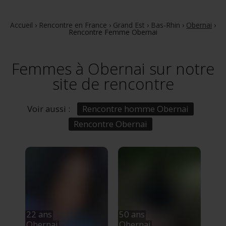
Accueil
›
Rencontre en France
›
Grand Est
›
Bas-Rhin
›
Obernai
›
Rencontre Femme Obernai
Femmes à Obernai sur notre
site de rencontre
Voir aussi :
Rencontre homme Obernai
Rencontre Obernai
22 ans
50 ans
Obernai
Obernai