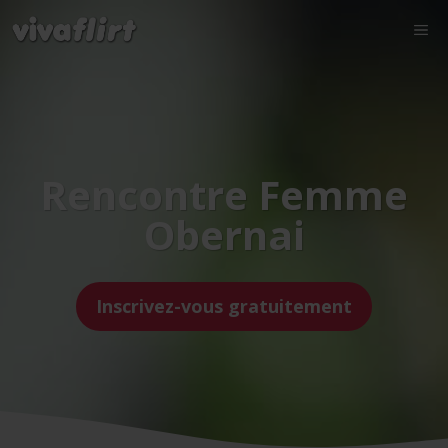
Rencontre Femme
Obernai
Inscrivez-vous gratuitement