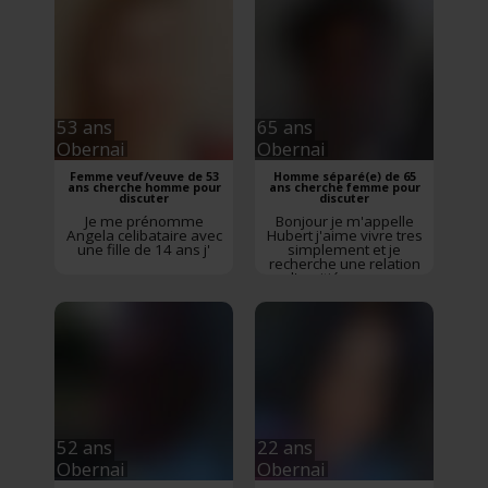
53 ans
65 ans
Obernai
Obernai
Femme veuf/veuve de 53
Homme séparé(e) de 65
ans cherche homme pour
ans cherche femme pour
discuter
discuter
Je me prénomme
Bonjour je m'appelle
Angela celibataire avec
Hubert j'aime vivre tres
une fille de 14 ans j'
simplement et je
recherche une relation
d'amitié avec une
personne tres
sympathique
52 ans
22 ans
Obernai
Obernai