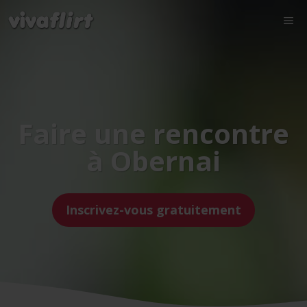
Faire une rencontre
à Obernai
Inscrivez-vous gratuitement