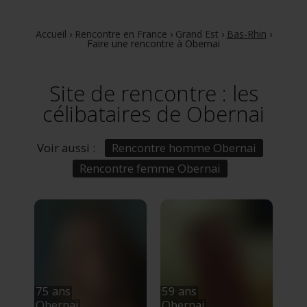
Accueil
›
Rencontre en France
›
Grand Est
›
Bas-Rhin
›
Faire une rencontre à Obernai
Site de rencontre : les
célibataires de Obernai
Voir aussi :
Rencontre homme Obernai
Rencontre femme Obernai
75 ans
59 ans
Obernai
Obernai