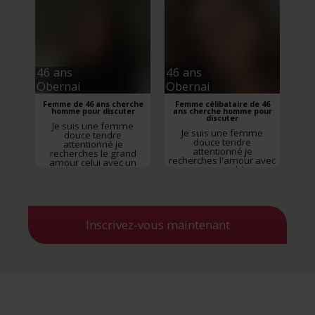
46 ans
46 ans
Obernai
Obernai
Femme de 46 ans cherche
Femme célibataire de 46
homme pour discuter
ans cherche homme pour
discuter
Je suis une femme
Je suis une femme
douce tendre
douce tendre
attentionné je
attentionné je
recherches le grand
recherches l'amour avec
amour celui avec un
un grand A
grand A
Inscrivez-vous maintenant