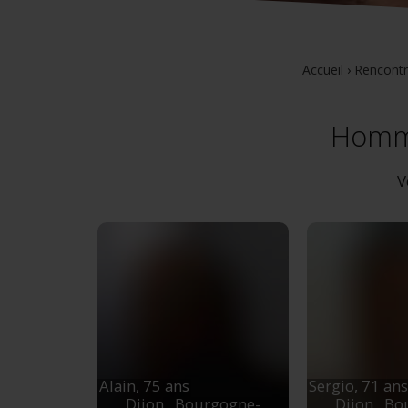
Accueil
›
Rencontr
Homme
V
Alain,
75 ans
Sergio,
71 ans
Dijon
, Bourgogne-
Dijon
, Bo