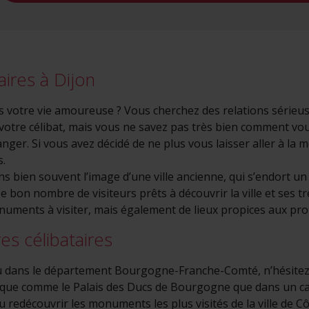
eur avez fournies ou qu'ils ont collectées lors de votre utilisation de leurs s
aires à Dijon
s votre vie amoureuse ? Vous cherchez des relations sérieus
otre célibat, mais vous ne savez pas très bien comment vou
ger. Si vous avez décidé de ne plus vous laisser aller à la mo
s.
s bien souvent l’image d’une ville ancienne, qui s’endort un p
nnée bon nombre de visiteurs prêts à découvrir la ville et se
onuments à visiter, mais également de lieux propices aux pr
es célibataires
u dans le département Bourgogne-Franche-Comté, n’hésitez pa
que comme le Palais des Ducs de Bourgogne que dans un ca
u redécouvrir les monuments les plus visités de la ville de 