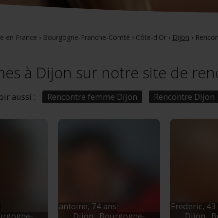
e en France
›
Bourgogne-Franche-Comté
›
Côte-d'Or
›
Dijon
›
Rencon
s à Dijon sur notre site de ren
oir aussi :
Rencontre femme Dijon
Rencontre Dijon
antoine,
74 ans
Frederic,
43
urgogne-
Dijon
, Bourgogne-
Dijon
, 