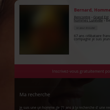
Bernard
,
Homme 
Rencontre
›
Grand Est
hommes Lunéville
›
Be
ici pour discuter
67 ans célibataire fra
compagne je suis jeune
Inscrivez-vous gratuitement po
Ma recherche
Je suis une un homme de 71 ans à la recherche d' une r