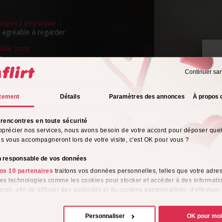
spect physique :
 agréable à regarder
ille (cm) :
m
Continuer sa
ngueur de cheveux :
P
s
v
tement
Détails
Paramètres des annonces
À propos 
eux :
rencontres en toute sécurité
rientation sexuelle :
pprécier nos services, nous avons besoin de votre accord pour déposer que
o
ils vous accompagneront lors de votre visite, c'est OK pour vous ?
s de l'alcool :
on responsable de vos données
os 10 partenaires
traitons vos données personnelles, telles que votre adres
tyle vestimentaire :
 des technologies comme les cookies pour stocker et accéder à des informati
garde pour moi
reil, afin de diffuser des publicités et du contenu personnalisés, d'effectuer
me :
e performance des publicités et du contenu, ainsi que de réaliser des étud
ionnellement
e, favorisant ainsi le développement de services. Vous avez le choix quant 
Personnaliser
OK pour mo
ion de vos données et à leurs finalités. Vous pouvez modifier ou retirer votre