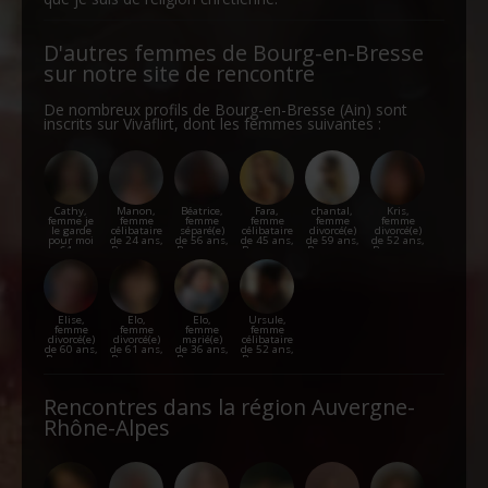
D'autres femmes de Bourg-en-Bresse
sur notre site de rencontre
De nombreux profils de Bourg-en-Bresse (Ain) sont
inscrits sur Vivaflirt, dont les femmes suivantes :
Cathy,
Manon,
Béatrice,
Fara,
chantal,
Kris,
femme je
femme
femme
femme
femme
femme
le garde
célibataire
séparé(e)
célibataire
divorcé(e)
divorcé(e)
pour moi
de 24 ans,
de 56 ans,
de 45 ans,
de 59 ans,
de 52 ans,
de 61 ans,
Bourg-en-
Bourg-en-
Bourg-en-
Bourg-en-
Bourg-en-
Bourg-en-
Bresse
Bresse
Bresse
Bresse
Bresse
Bresse
Elise,
Elo,
Elo,
Ursule,
femme
femme
femme
femme
divorcé(e)
divorcé(e)
marié(e)
célibataire
de 60 ans,
de 61 ans,
de 36 ans,
de 52 ans,
Bourg-en-
Bourg-en-
Bourg-en-
Bourg-en-
Bresse
Bresse
Bresse
Bresse
Rencontres dans la région Auvergne-
Rhône-Alpes