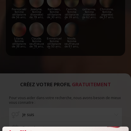
Francoise69,
Jocelyne,
Kathleen,
Camille,
catherine,
Christine,
femme
femme
femme
femme
femme
femme
célibataire
divorcé(e)
célibataire
célibataire
divorcé(e)
séparé(e)
de 56 ans,
de 78 ans,
de 30 ans,
de 39 ans,
de 62 ans,
de 57 ans,
Lyon
Valence
Saint-
Gouttières
Pierrelatte
Saint-
François-
Étienne-
Longchamp
de-
Fontbellon
Liliane,
Claude,
Emmanuelle,
Nicole,
femme
femme
femme
femme
célibataire
veuf/veuve
célibataire
veuf/veuve
de 38 ans,
de 78 ans,
de 50 ans,
de 81 ans,
Lyon
Vichy
Riom-ès-
Le
Montagnes
Chambon-
Feugerolles
CRÉEZ VOTRE PROFIL
GRATUITEMENT
Pour vous aider dans votre recherche, nous avons besoin de mieux
vous connaitre :
Date de naissance