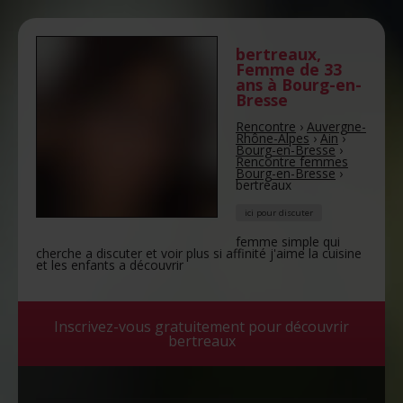
bertreaux
,
Femme de 33
ans
à Bourg-en-
Bresse
Rencontre
›
Auvergne-
Rhône-Alpes
›
Ain
›
Bourg-en-Bresse
›
Rencontre femmes
Bourg-en-Bresse
›
bertreaux
ici pour discuter
femme simple qui
cherche a discuter et voir plus si affinité j'aime la cuisine
et les enfants a découvrir
Inscrivez-vous gratuitement pour découvrir
bertreaux