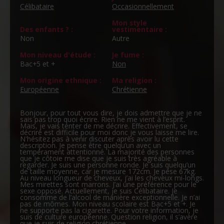
Célibataire
Occasionnellement
Mon style
Des enfants ? :
vestimentaire :
Non
Autre
Mon niveau d'étude :
Je fume :
Bac+5 et +
Non
Mon origine ethnique :
Ma religion :
Européenne
Chrétienne
Bonjour, pour tout vous dire, je dois admettre que je ne
sais pas trop quoi écrire. Rien ne me vient à l’esprit.
Mais, je vais tenter de me décrire. Effectivement, se
décrire est difficile pour moi donc je vous laisse me lire.
N'hésitez pas à venir discuter après avoir lu cette
description. Je pense être quelqu’un avec un
tempérament attentionné. La majorité des personnes
que je côtoie me dise que je suis très agréable à
regarder. Je suis une personne ronde. Je suis quelqu’un
de taille moyenne, car je mesure 172cm. Je pèse 67kg.
Au niveau longueur de cheveux, j’ai les cheveux mi-longs.
Mes mirettes sont marrons. J’ai une préférence pour le
sexe opposé. Actuellement, je suis Célibataire. Je
consomme de l’alcool de manière exceptionnelle. Je n’ai
pas de mômes. Mon niveau scolaire est Bac+5 et +. Je
ne supporte pas la cigarette. Pour votre information, je
suis de culture européenne. Question religion, il s’avère
que je suis de religion chrétienne.