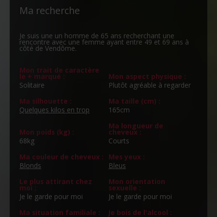
Ma recherche
Je suis une un homme de 65 ans recherchant une
rencontre avec une femme ayant entre 49 et 69 ans à
côté de Vendôme.
Mon trait de caractère
le + marqué :
Mon aspect physique :
Solitaire
Plutôt agréable à regarder
Ma silhouette :
Ma taille (cm) :
Quelques kilos en trop
165cm
Ma longueur de
Mon poids (kg) :
cheveux :
68kg
Courts
Ma couleur de cheveux :
Mes yeux :
Blonds
Bleus
Le plus attirant chez
Mon orientation
moi :
sexuelle :
Je le garde pour moi
Je le garde pour moi
Ma situation familiale :
Je bois de l'alcool :