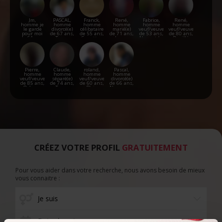
Jm,
PASCAL,
Franck,
René,
Fabrice,
René,
homme je
homme
homme
homme
homme
homme
le garde
divorcé(e)
célibataire
marié(e)
veuf/veuve
veuf/veuve
pour moi
de 67 ans,
de 55 ans,
de 71 ans,
de 53 ans,
de 80 ans,
de 61 ans,
Tours
Cercottes
Loury
Nogent-le-
Pouillé
Chartres
Rotrou
Pierre,
Claude,
roland,
Pascal,
homme
homme
homme
homme
veuf/veuve
séparé(e)
veuf/veuve
divorcé(e)
de 85 ans,
de 74 ans,
de 60 ans,
de 66 ans,
Orleans
Tours
Blois
Neuvy-en-
Sullias
CRÉEZ VOTRE PROFIL
GRATUITEMENT
Pour vous aider dans votre recherche, nous avons besoin de mieux
vous connaitre :
Date de naissance