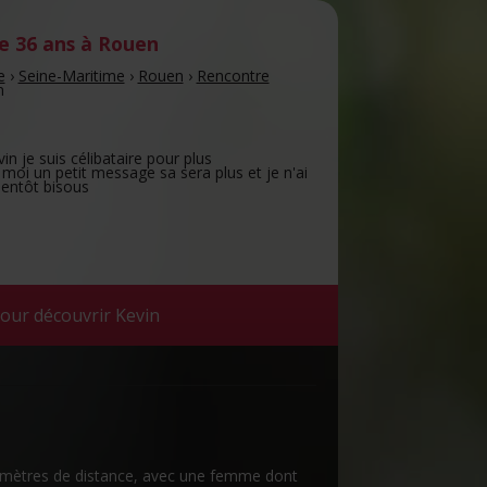
 36 ans
à Rouen
e
›
Seine-Maritime
›
Rouen
›
Rencontre
n
n je suis célibataire pour plus
moi un petit message sa sera plus et je n'ai
entôt bisous
our découvrir Kevin
ilomètres de distance, avec une femme dont