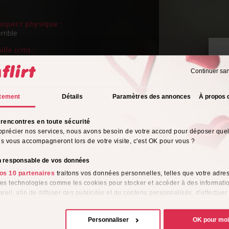
spect physique :
rrible
ille (cm) :
m
Continuer sa
ngueur de cheveux :
P
s
v
tement
Détails
Paramètres des annonces
À propos 
eux :
rencontres en toute sécurité
rientation sexuelle :
pprécier nos services, nous avons besoin de votre accord pour déposer que
o
ils vous accompagneront lors de votre visite, c'est OK pour vous ?
s de l'alcool :
on responsable de vos données
ionnellement
os 10 partenaires
traitons vos données personnelles, telles que votre adres
tyle vestimentaire :
 des technologies comme les cookies pour stocker et accéder à des informati
ique
reil, afin de diffuser des publicités et du contenu personnalisés, d'effectuer
e performance des publicités et du contenu, ainsi que de réaliser des étud
me :
e, favorisant ainsi le développement de services. Vous avez le choix quant 
Personnaliser
OK pour mo
ion de vos données et à leurs finalités. Vous pouvez modifier ou retirer votre