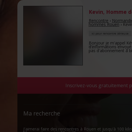
Kevin
,
Homme de
Rencontre
›
Normandi
hommes Rouen
›
Kevi
ici pour rencontre sérieuse
Bonjour je m'appel Kévi
d'informations envoyé 
pas d'abonnement à bi
Inscrivez-vous gratuitement p
Ma recherche
J'aimerai faire des rencontres à Rouen et jusqu'à 100 k