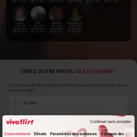
de 71 ans,
de 78 ans,
de 60 ans,
de 60 ans,
de 61 ans,
de 71 ans,
Aimargues
Vendres
Villeneuve-
Béziers
Narbonne
Lodève
Tolosane
lionel,
Pat,
André,
Maximesguy,
homme
homme
homme
homme
célibataire
veuf/veuve
divorcé(e)
divorcé(e)
de 46 ans,
de 70 ans,
de 80 ans,
de 56 ans,
Chadenet
Sainte-
Muret
Alès
Eulalie-
d'Olt
CRÉEZ VOTRE PROFIL
GRATUITEMENT
Pour vous aider dans votre recherche, nous avons besoin de mieux
vous connaitre :
Date de naissance
Continuer sans accepter
Consentement
Détails
Paramètres des annonces
À propos des cooki