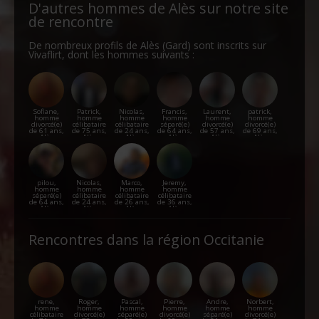
D'autres hommes de Alès sur notre site
de rencontre
De nombreux profils de Alès (Gard) sont inscrits sur
Vivaflirt, dont les hommes suivants :
Sofiane,
Patrick,
Nicolas,
Francis,
Laurent,
patrick,
homme
homme
homme
homme
homme
homme
divorcé(e)
célibataire
célibataire
séparé(e)
divorcé(e)
divorcé(e)
de 61 ans,
de 75 ans,
de 24 ans,
de 64 ans,
de 57 ans,
de 69 ans,
Alès
Alès
Alès
Alès
Alès
Alès
pilou,
Nicolas,
Marco,
Jeremy,
homme
homme
homme
homme
séparé(e)
célibataire
célibataire
célibataire
de 64 ans,
de 24 ans,
de 26 ans,
de 36 ans,
Alès
Alès
Alès
Alès
Rencontres dans la région Occitanie
rene,
Roger,
Pascal,
Pierre,
Andre,
Norbert,
homme
homme
homme
homme
homme
homme
célibataire
divorcé(e)
séparé(e)
divorcé(e)
séparé(e)
divorcé(e)