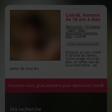
Liok48
,
Homme
de 78 ans
à Alès
Rencontre
›
Occitanie
›
Gard
›
Alès
›
Rencontre hommes
Alès
›
Liok48
ici pour rencontre amicale
Bonjour je suis Lionel
à 30 kms de Nîmes .
Votre visage m'a très
plus, je serais ravi de
vous rencontré , au
plaisir de vous lire
Inscrivez-vous gratuitement pour découvrir Liok48
Ma recherche