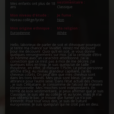
vestimentaire :
Mes enfants ont plus de 18
ans
Classique
Mon niveau d'étude :
Je fume :
Niveau collège/lycée
Non
Mon origine ethnique :
Ma religion :
Européenne
Athée
Hello, laborieux de parler de soit et d’évoquer pourquoi
je tente ma chance sur Vivaflirt. Venez me découvrir
pour me découvrir. Quoi qu’il en soit, je vous donne
quelques renseignements sur moi. J’ai la certitude d’être
un homme avec un caractère attentionné. J’ai la
conviction que ce n’est pas à moi de me décrire. J'ai
quelques kilos en trop. Je suis quelqu’un de taille
moyenne, en effet, je mesure 175cm. Le pèse-personne
affiche 85kg. Au niveau grandeur capillaire, j’ai les
cheveux courts. On peut dire que mes cheveux sont
dans les tons blonds. Mes yeux sont bleus. J’ai une
attirance pour l’autre sexe. Dans l’état actuel des choses
, je suis Célibataire. Je consomme de l’alcool de manière
exceptionnelle. Mes mioches sont indépendants. En
terme de look vestimentaire, je peux affirmer que je suis
Classique. Je suis allé au collège et au lycée, mais je n’ai
pas obtenu le bac. Je trouve que fumer ça n'a pas
d'interêt. Pour tout vous dire, je suis de culture
européenne. Je suis quelqu’un qui ne croit pas en dieu.