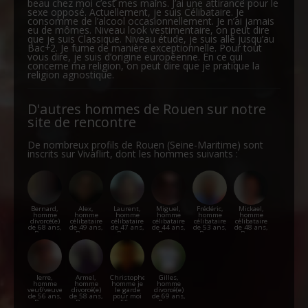
beau chez moi c’est mes mains. J’ai une attirance pour le
sexe opposé. Actuellement, je suis Célibataire. Je
consomme de l’alcool occasionnellement. Je n’ai jamais
eu de mômes. Niveau look vestimentaire, on peut dire
que je suis Classique. Niveau étude, je suis allé jusqu’au
Bac+2. Je fume de manière exceptionnelle. Pour tout
vous dire, je suis d’origine européenne. En ce qui
concerne ma religion, on peut dire que je pratique la
religion agnostique.
D'autres hommes de Rouen sur notre
site de rencontre
De nombreux profils de Rouen (Seine-Maritime) sont
inscrits sur Vivaflirt, dont les hommes suivants :
Bernard,
Alex,
Laurent,
Miguel,
Frédéric,
Mickael,
homme
homme
homme
homme
homme
homme
divorcé(e)
célibataire
célibataire
célibataire
célibataire
célibataire
de 68 ans,
de 49 ans,
de 47 ans,
de 44 ans,
de 53 ans,
de 48 ans,
Rouen
Rouen
Rouen
Rouen
Rouen
Rouen
Ierre,
Armel,
Christophe,
Gilles,
homme
homme
homme je
homme
veuf/veuve
divorcé(e)
le garde
divorcé(e)
de 56 ans,
de 58 ans,
pour moi
de 69 ans,
Rouen
Rouen
de 56 ans,
Rouen