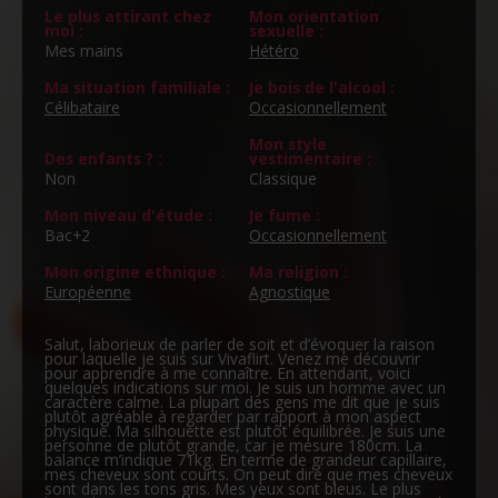
Le plus attirant chez
Mon orientation
moi :
sexuelle :
Mes mains
Hétéro
Ma situation familiale :
Je bois de l'alcool :
Célibataire
Occasionnellement
Mon style
Des enfants ? :
vestimentaire :
Non
Classique
Mon niveau d'étude :
Je fume :
Bac+2
Occasionnellement
Mon origine ethnique :
Ma religion :
Européenne
Agnostique
Salut, laborieux de parler de soit et d’évoquer la raison
pour laquelle je suis sur Vivaflirt. Venez me découvrir
pour apprendre à me connaître. En attendant, voici
quelques indications sur moi. Je suis un homme avec un
caractère calme. La plupart des gens me dit que je suis
plutôt agréable à regarder par rapport à mon aspect
physique. Ma silhouette est plutôt équilibrée. Je suis une
personne de plutôt grande, car je mesure 180cm. La
balance m’indique 71kg. En terme de grandeur capillaire,
mes cheveux sont courts. On peut dire que mes cheveux
sont dans les tons gris. Mes yeux sont bleus. Le plus