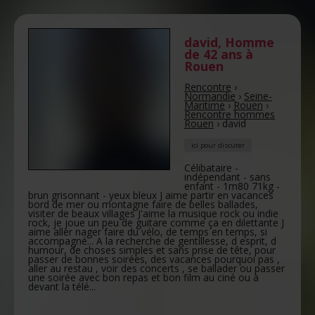
david
,
Homme
de 42 ans
à
Rouen
Rencontre
›
Normandie
›
Seine-
Maritime
›
Rouen
›
Rencontre hommes
Rouen
›
david
ici pour discuter
Célibataire -
indépendant - sans
enfant - 1m80 71kg -
brun grisonnant - yeux bleux J aime partir en vacances
bord de mer ou montagne faire de belles ballades,
visiter de beaux villages J'aime la musique rock ou indie
rock, je joue un peu de guitare comme ça en dilettante J
aime aller nager faire du vélo, de temps en temps, si
accompagné... A la recherche de gentillesse, d esprit, d
humour, de choses simples et sans prise de tête, pour
passer de bonnes soirées, des vacances pourquoi pas ,
aller au restau , voir des concerts , se ballader ou passer
une soirée avec bon repas et bon film au ciné ou à
devant la télé...