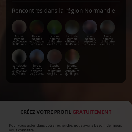
Rouen
Rencontres dans la région Normandie
André,
Propel,
Fabrice,
Baptiste,
Gilles,
Alain,
homme
homme
homme
homme
homme
homme
veuf/veuve
veuf/veuve
célibataire
célibataire
séparé(e)
célibataire
de 81 ans,
de 64 ans,
de 47 ans,
de 46 ans,
de 67 ans,
de 63 ans,
Caen
Barneville-
Canisy
Lisieux
Flamanville
L'Aigle
Carteret
Jeanclaude,
Serge,
Steph,
jerome,
homme
homme
homme
homme
veuf/veuve
divorcé(e)
célibataire
célibataire
de 74 ans,
de 79 ans,
de 51 ans,
de 48 ans,
Bernay
Caen
Caen
Argentan
CRÉEZ VOTRE PROFIL
GRATUITEMENT
Pour vous aider dans votre recherche, nous avons besoin de mieux
vous connaitre :