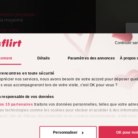
spect physique :
la moyenne
ille (cm) :
m
Continuer sa
ngueur de cheveux :
P
s
v
tement
Détails
Paramètres des annonces
À propos 
eux :
rencontres en toute sécurité
rientation sexuelle :
pprécier nos services, nous avons besoin de votre accord pour déposer que
o
ils vous accompagneront lors de votre visite, c'est OK pour vous ?
s de l'alcool :
on responsable de vos données
ionnellement
os 10 partenaires
traitons vos données personnelles, telles que votre adres
tyle vestimentaire :
 des technologies comme les cookies pour stocker et accéder à des informati
é
reil, afin de diffuser des publicités et du contenu personnalisés, d'effectuer
e performance des publicités et du contenu, ainsi que de réaliser des étud
me :
e, favorisant ainsi le développement de services. Vous avez le choix quant 
ionnellement
Personnaliser
OK pour mo
ion de vos données et à leurs finalités. Vous pouvez modifier ou retirer votre