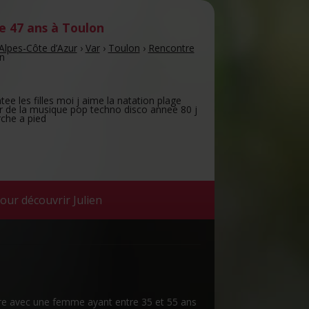
 47 ans
à Toulon
Alpes-Côte d’Azur
›
Var
›
Toulon
›
Rencontre
en
tee les filles moi j aime la natation plage
de la musique pop techno disco annee 80 j
che a pied
our découvrir Julien
re avec une femme ayant entre 35 et 55 ans