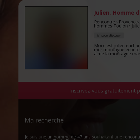
Julien
,
Homme de
Rencontre
›
Provence-
hommes Toulon
›
Juli
ici pour discuter
Moi c est julien enchan
mer montagne ecouter 
aime la montagne mar
Inscrivez-vous gratuitement p
Ma recherche
Je suis une un homme de 47 ans souhaitant une rencont